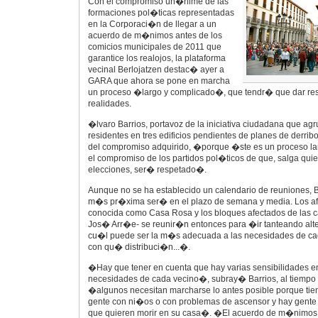
Con el compromiso un�nime de las
formaciones pol�ticas representadas
en la Corporaci�n de llegar a un
acuerdo de m�nimos antes de los
comicios municipales de 2011 que
garantice los realojos, la plataforma
vecinal Berlojatzen destac� ayer a
GARA que ahora se pone en marcha
un proceso �largo y complicado�, que tendr� que dar res
realidades.
�lvaro Barrios, portavoz de la iniciativa ciudadana que agr
residentes en tres edificios pendientes de planes de derrib
del compromiso adquirido, �porque �ste es un proceso lar
el compromiso de los partidos pol�ticos de que, salga qui
elecciones, ser� respetado�.
Aunque no se ha establecido un calendario de reuniones, B
m�s pr�xima ser� en el plazo de semana y media. Los afe
conocida como Casa Rosa y los bloques afectados de las c
Jos� Arr�e- se reunir�n entonces para �ir tanteando alter
cu�l puede ser la m�s adecuada a las necesidades de ca
con qu� distribuci�n...�.
�Hay que tener en cuenta que hay varias sensibilidades e
necesidades de cada vecino�, subray� Barrios, al tiempo
�algunos necesitan marcharse lo antes posible porque tie
gente con ni�os o con problemas de ascensor y hay gent
que quieren morir en su casa�. �El acuerdo de m�nimos 