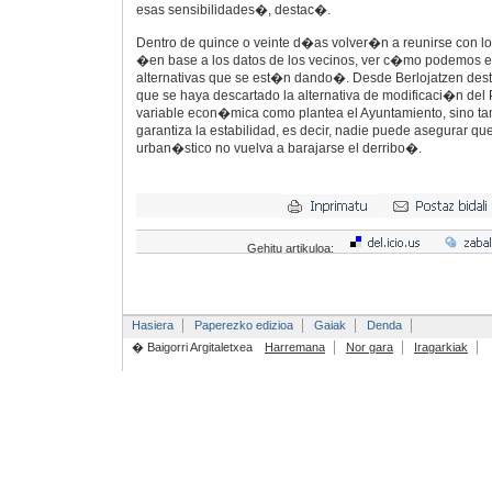
esas sensibilidades�, destac�.
Dentro de quince o veinte d�as volver�n a reunirse con lo
�en base a los datos de los vecinos, ver c�mo podemos en
alternativas que se est�n dando�. Desde Berlojatzen dest
que se haya descartado la alternativa de modificaci�n del
variable econ�mica como plantea el Ayuntamiento, sino 
garantiza la estabilidad, es decir, nadie puede asegurar que
urban�stico no vuelva a barajarse el derribo�.
Gehitu artikuloa:
Hasiera
Paperezko edizioa
Gaiak
Denda
� Baigorri Argitaletxea
Harremana
Nor gara
Iragarkiak