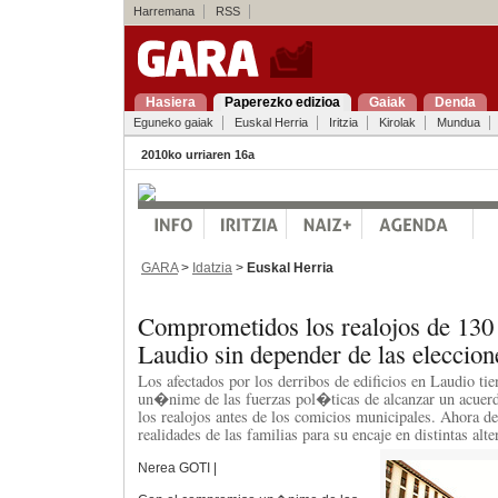
Harremana
RSS
Hasiera
Paperezko edizioa
Gaiak
Denda
Eguneko gaiak
Euskal Herria
Iritzia
Kirolak
Mundua
2010ko urriaren 16a
GARA
>
Idatzia
>
Euskal Herria
Comprometidos los realojos de 130 
Laudio sin depender de las eleccion
Los afectados por los derribos de edificios en Laudio t
un�nime de las fuerzas pol�ticas de alcanzar un acu
los realojos antes de los comicios municipales. Ahora d
realidades de las familias para su encaje en distintas alte
Nerea GOTI |