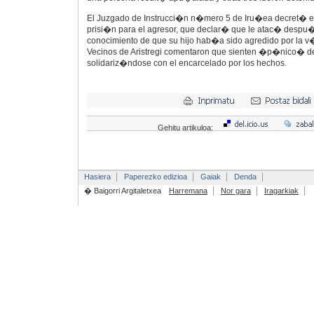
El Juzgado de Instrucci�n n�mero 5 de Iru�ea decret� el
prisi�n para el agresor, que declar� que le atac� despu�
conocimiento de que su hijo hab�a sido agredido por la v�
Vecinos de Aristregi comentaron que sienten �p�nico� de
solidariz�ndose con el encarcelado por los hechos.
Gehitu artikuloa:
Hasiera
Paperezko edizioa
Gaiak
Denda
� Baigorri Argitaletxea
Harremana
Nor gara
Iragarkiak