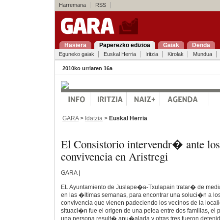
Harremana
RSS
Hasiera
Paperezko edizioa
Gaiak
Denda
Eguneko gaiak
Euskal Herria
Iritzia
Kirolak
Mundua
2010ko urriaren 16a
GARA
>
Idatzia
>
Euskal Herria
El Consistorio intervendr� ante lo
convivencia en Aristregi
GARA |
EL Ayuntamiento de Juslape�a-Txulapain tratar� de media
en las �ltimas semanas, para encontrar una soluci�n a lo
convivencia que vienen padeciendo los vecinos de la localid
situaci�n fue el origen de una pelea entre dos familias, el
una persona result� apu�alada y otras tres fueron detenid