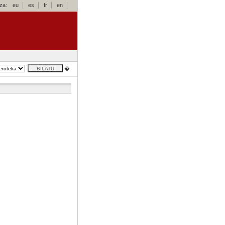
za:
eu
es
fr
en
�