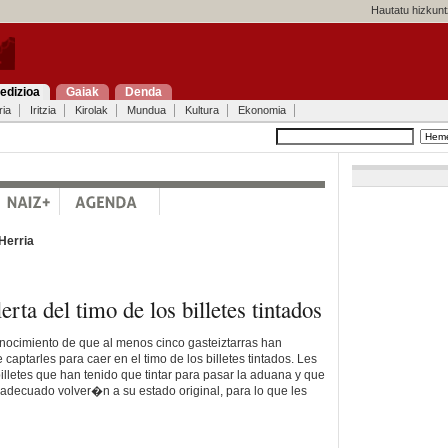
Hautatu hizkunt
edizioa
Gaiak
Denda
ria
Iritzia
Kirolak
Mundua
Kultura
Ekonomia
Herria
erta del timo de los billetes tintados
onocimiento de que al menos cinco gasteiztarras han
 captarles para caer en el timo de los billetes tintados. Les
lletes que han tenido que tintar para pasar la aduana y que
adecuado volver�n a su estado original, para lo que les