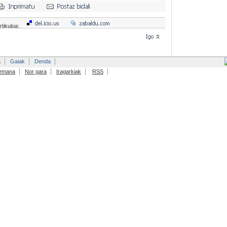
rtikuloa:
a
Gaiak
Denda
emana
Nor gara
Iragarkiak
RSS