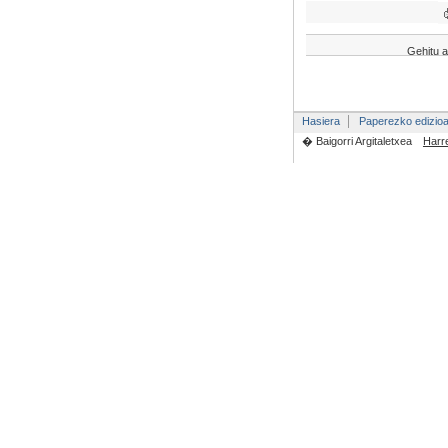
Gehitu a
Hasiera
Paperezko edizio
� Baigorri Argitaletxea
Harr