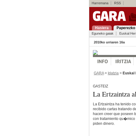
Harremana
RSS
Hasiera
Paperezko 
Eguneko gaiak
Euskal Her
2010ko urriaren 16a
GARA
>
Idatzia
>
Euskal 
GASTEIZ
La Ertzaintza al
La Ertzaintza ha tenido c
recibido cartas tratando de
hacen creer que poseen bi
con tratamiento qu�mico 
piden dinero.