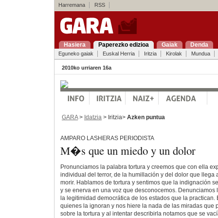
Harremana
RSS
Hasiera
Paperezko edizioa
Gaiak
Denda
Eguneko gaiak
Euskal Herria
Iritzia
Kirolak
Mundua
2010ko urriaren 16a
GARA
>
Idatzia
> Iritzia>
Azken puntua
AMPARO LASHERAS PERIODISTA
M�s que un miedo y un dolor
Pronunciamos la palabra tortura y creemos que con ella e
individual del terror, de la humillación y del dolor que llega
morir. Hablamos de tortura y sentimos que la indignación se 
y se enerva en una voz que desconocemos. Denunciamos la
la legitimidad democrática de los estados que la practican.
quienes la ignoran y nos hiere la nada de las miradas que 
sobre la tortura y al intentar describirla notamos que se v