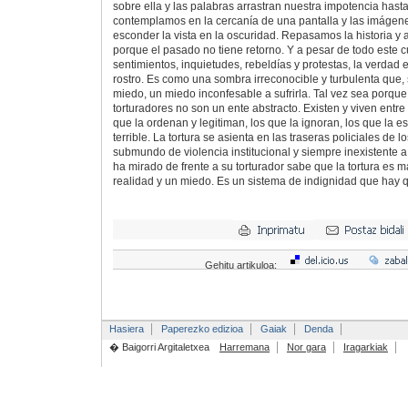
sobre ella y las palabras arrastran nuestra impotencia hasta 
contemplamos en la cercanía de una pantalla y las imágen
esconder la vista en la oscuridad. Repasamos la historia y
porque el pasado no tiene retorno. Y a pesar de todo este
sentimientos, inquietudes, rebeldías y protestas, la verda
rostro. Es como una sombra irreconocible y turbulenta que, 
miedo, un miedo inconfesable a sufrirla. Tal vez sea porqu
torturadores no son un ente abstracto. Existen y viven entre
que la ordenan y legitiman, los que la ignoran, los que la e
terrible. La tortura se asienta en las traseras policiales de
submundo de violencia institucional y siempre inexistente a 
ha mirado de frente a su torturador sabe que la tortura es 
realidad y un miedo. Es un sistema de indignidad que hay q
Gehitu artikuloa:
Hasiera
Paperezko edizioa
Gaiak
Denda
� Baigorri Argitaletxea
Harremana
Nor gara
Iragarkiak