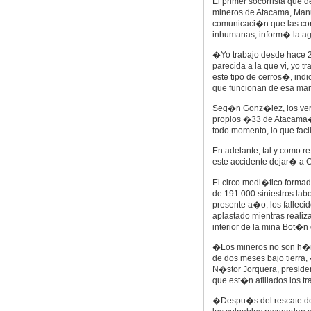
El primer socorrista que
mineros de Atacama, Man
comunicaci�n que las con
inhumanas, inform� la ag
�Yo trabajo desde hace 
parecida a la que vi, yo 
este tipo de cerros�, i
que funcionan de esa man
Seg�n Gonz�lez, los verd
propios �33 de Atacama�
todo momento, lo que facil
En adelante, tal y como r
este accidente dejar� a C
El circo medi�tico formad
de 191.000 siniestros labo
presente a�o, los falleci
aplastado mientras realiz
interior de la mina Bot�n 
�Los mineros no son h�r
de dos meses bajo tierra,
N�stor Jorquera, preside
que est�n afiliados los t
�Despu�s del rescate de 