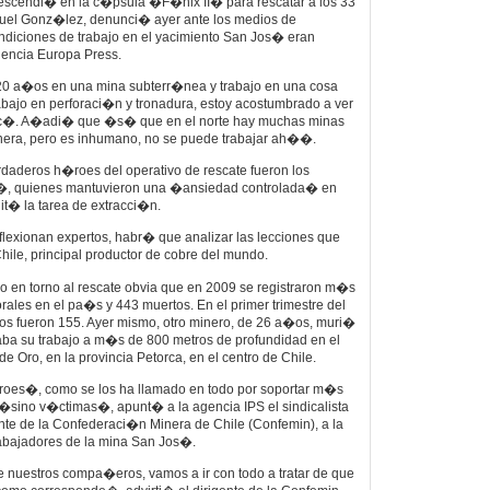
 descendi� en la c�psula �F�nix II� para rescatar a los 33
uel Gonz�lez, denunci� ayer ante los medios de
diciones de trabajo en el yacimiento San Jos� eran
encia Europa Press.
20 a�os en una mina subterr�nea y trabajo en una cosa
trabajo en perforaci�n y tronadura, estoy acostumbrado a ver
ndic�. A�adi� que �s� que en el norte hay muchas minas
era, pero es inhumano, no se puede trabajar ah��.
aderos h�roes del operativo de rescate fueron los
, quienes mantuvieron una �ansiedad controlada� en
it� la tarea de extracci�n.
eflexionan expertos, habr� que analizar las lecciones que
hile, principal productor de cobre del mundo.
o en torno al rescate obvia que en 2009 se registraron m�s
rales en el pa�s y 443 muertos. En el primer trimestre del
dos fueron 155. Ayer mismo, otro minero, de 26 a�os, muri�
aba su trabajo a m�s de 800 metros de profundidad en el
de Oro, en la provincia Petorca, en el centro de Chile.
oes�, como se los ha llamado en todo por soportar m�s
 �sino v�ctimas�, apunt� a la agencia IPS el sindicalista
nte de la Confederaci�n Minera de Chile (Confemin), a la
rabajadores de la mina San Jos�.
nuestros compa�eros, vamos a ir con todo a tratar de que