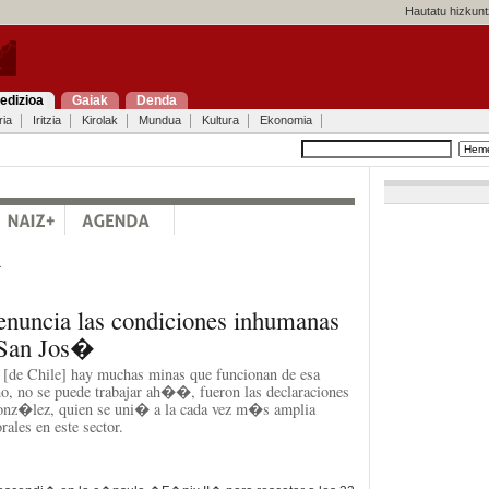
Hautatu hizkunt
edizioa
Gaiak
Denda
ria
Iritzia
Kirolak
Mundua
Kultura
Ekonomia
a
enuncia las condiciones inhumanas
 San Jos�
[de Chile] hay muchas minas que funcionan de esa
o, no se puede trabajar ah��, fueron las declaraciones
onz�lez, quien se uni� a la cada vez m�s amplia
ales en este sector.