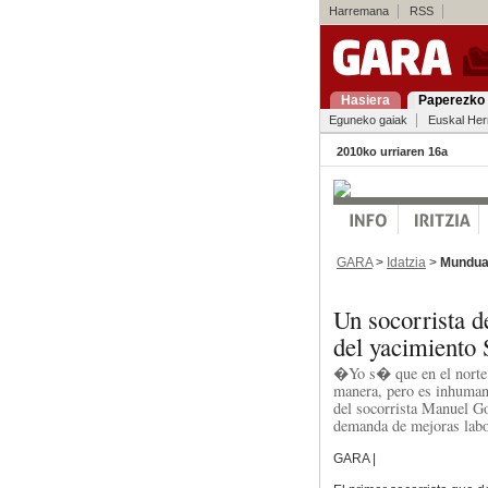
Harremana
RSS
Hasiera
Paperezko 
Eguneko gaiak
Euskal Her
2010ko urriaren 16a
GARA
>
Idatzia
>
Mundu
Un socorrista d
del yacimiento
�Yo s� que en el norte 
manera, pero es inhuman
del socorrista Manuel G
demanda de mejoras labor
GARA |