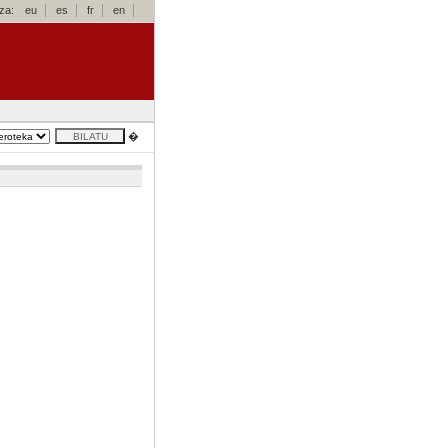
za:
eu
es
fr
en
�