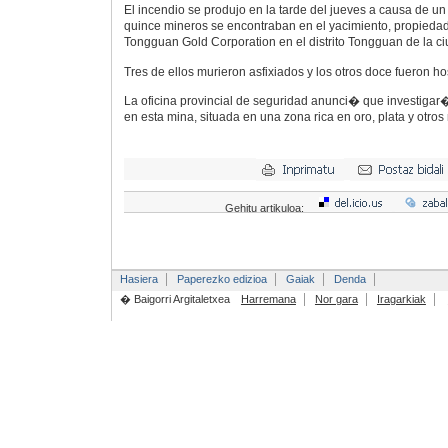
El incendio se produjo en la tarde del jueves a causa de un
quince mineros se encontraban en el yacimiento, propiedad
Tongguan Gold Corporation en el distrito Tongguan de la c
Tres de ellos murieron asfixiados y los otros doce fueron ho
La oficina provincial de seguridad anunci� que investigar�
en esta mina, situada en una zona rica en oro, plata y otros
Gehitu artikuloa:
Hasiera
Paperezko edizioa
Gaiak
Denda
� Baigorri Argitaletxea
Harremana
Nor gara
Iragarkiak