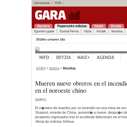
Harremana
RSS
Hasiera
Paperezko edizioa
Gaiak
Denda
Eguneko gaiak
Euskal Herria
Iritzia
Kirolak
Mundua
2010ko urriaren 16a
GARA
>
Idatzia
>
Mundua
Mueren nueve obreros en el incend
en el noroeste chino
GARA |
El n�mero de muertos por un incendio en una mina de oro 
Shaanxi, noreste de China, aument� a nueve, despu�s de 
picadores ingresados tras el accidente falleciesen en el ho
oficial de noticias Xinhua.