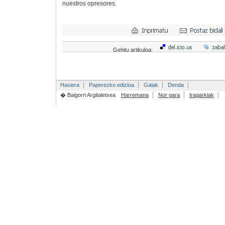
nuestros opresores.
Gehitu artikuloa:
Hasiera
Paperezko edizioa
Gaiak
Denda
� Baigorri Argitaletxea
Harremana
Nor gara
Iragarkiak