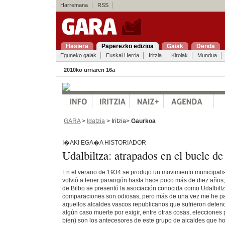
Harremana
RSS
Hasiera
Paperezko edizioa
Gaiak
Denda
Eguneko gaiak
Euskal Herria
Iritzia
Kirolak
Mundua
2010ko urriaren 16a
GARA
>
Idatzia
> Iritzia>
Gaurkoa
I�AKI EGA�A HISTORIADOR
Udalbiltza: atrapados en el bucle de 
En el verano de 1934 se produjo un movimiento municipalis
volvió a tener parangón hasta hace poco más de diez años
de Bilbo se presentó la asociación conocida como Udalbiltz
comparaciones son odiosas, pero más de una vez me he p
aquellos alcaldes vascos republicanos que sufrieron detenci
algún caso muerte por exigir, entre otras cosas, elecciones 
bien) son los antecesores de este grupo de alcaldes que h