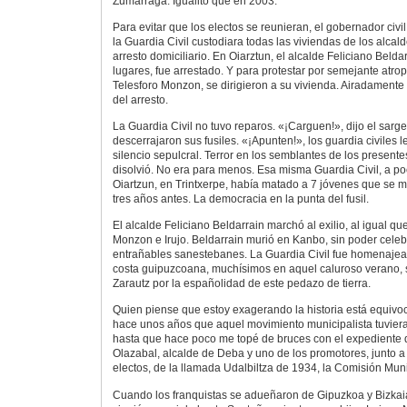
Zumarraga. Igualito que en 2003.
Para evitar que los electos se reunieran, el gobernador civ
la Guardia Civil custodiara todas las viviendas de los alcal
arresto domiciliario. En Oiarztun, el alcalde Feliciano Belda
lugares, fue arrestado. Y para protestar por semejante atrop
Telesforo Monzon, se dirigieron a su vivienda. Airadamente
del arresto.
La Guardia Civil no tuvo reparos. «¡Carguen!», dijo el sarg
descerrajaron sus fusiles. «¡Apunten!», los guardia civiles l
silencio sepulcral. Terror en los semblantes de los present
disolvió. No era para menos. Esa misma Guardia Civil, a po
Oiartzun, en Trintxerpe, había matado a 7 jóvenes que se 
tres años antes. La democracia en la punta del fusil.
El alcalde Feliciano Beldarrain marchó al exilio, al igual qu
Monzon e Irujo. Beldarrain murió en Kanbo, sin poder cele
entrañables sanestebanes. La Guardia Civil fue homenajea
costa guipuzcoana, muchísimos en aquel caluroso verano, 
Zarautz por la españolidad de este pedazo de tierra.
Quien piense que estoy exagerando la historia está equiv
hace unos años que aquel movimiento municipalista tuviera
hasta que hace poco me topé de bruces con el expediente 
Olazabal, alcalde de Deba y uno de los promotores, junto 
electos, de la llamada Udalbiltza de 1934, la Comisión Mu
Cuando los franquistas se adueñaron de Gipuzkoa y Bizkaia