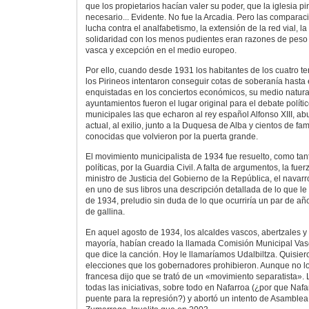
que los propietarios hacían valer su poder, que la iglesia p
necesario... Evidente. No fue la Arcadia. Pero las comparac
lucha contra el analfabetismo, la extensión de la red vial, la 
solidaridad con los menos pudientes eran razones de peso 
vasca y excepción en el medio europeo.
Por ello, cuando desde 1931 los habitantes de los cuatro ter
los Pirineos intentaron conseguir cotas de soberanía hast
enquistadas en los conciertos económicos, su medio natural
ayuntamientos fueron el lugar original para el debate polít
municipales las que echaron al rey español Alfonso XIII, a
actual, al exilio, junto a la Duquesa de Alba y cientos de fa
conocidas que volvieron por la puerta grande.
El movimiento municipalista de 1934 fue resuelto, como tant
políticas, por la Guardia Civil. A falta de argumentos, la fuer
ministro de Justicia del Gobierno de la República, el navarr
en uno de sus libros una descripción detallada de lo que le
de 1934, preludio sin duda de lo que ocurriría un par de a
de gallina.
En aquel agosto de 1934, los alcaldes vascos, abertzales y
mayoría, habían creado la llamada Comisión Municipal Vas
que dice la canción. Hoy le llamaríamos Udalbiltza. Quisie
elecciones que los gobernadores prohibieron. Aunque no lo 
francesa dijo que se trató de un «movimiento separatista». 
todas las iniciativas, sobre todo en Nafarroa (¿por que Na
puente para la represión?) y abortó un intento de Asamblea