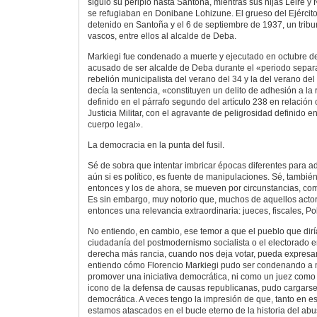
siguió su periplo hasta Santoña, mientras sus hijas Leire y
se refugiaban en Donibane Lohizune. El grueso del Ejércit
detenido en Santoña y el 6 de septiembre de 1937, un tribun
vascos, entre ellos al alcalde de Deba.
Markiegi fue condenado a muerte y ejecutado en octubre d
acusado de ser alcalde de Deba durante el «periodo separat
rebelión municipalista del verano del 34 y la del verano de
decía la sentencia, «constituyen un delito de adhesión a la
definido en el párrafo segundo del artículo 238 en relación
Justicia Militar, con el agravante de peligrosidad definido e
cuerpo legal».
La democracia en la punta del fusil.
Sé de sobra que intentar imbricar épocas diferentes para 
aún si es político, es fuente de manipulaciones. Sé, también
entonces y los de ahora, se mueven por circunstancias, como
Es sin embargo, muy notorio que, muchos de aquellos acto
entonces una relevancia extraordinaria: jueces, fiscales, Pol
No entiendo, en cambio, ese temor a que el pueblo que diría
ciudadanía del postmodernismo socialista o el electorado en
derecha más rancia, cuando nos deja votar, pueda expresar
entiendo cómo Florencio Markiegi pudo ser condenando a 
promover una iniciativa democrática, ni como un juez com
icono de la defensa de causas republicanas, pudo cargarse o
democrática. A veces tengo la impresión de que, tanto en e
estamos atascados en el bucle eterno de la historia del abus