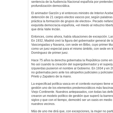
sentencia de la Audiencia Nacional española por pretender,
profundización democrática.
El animador Garzón y el entonces ministro de Interior Aceb
detención de 21 cargos electos vascos por, según palabras d
práctica la formación de grupos de electos». Pecado nefando,
exquisita democracia española, «el miedo al rebuzno liber
que diría Valle Inclán.
Entonces, como ahora, había situaciones de excepción. Las
En 1932, Madrid creó la figura del gobernador general de l
Vascongadas y Navarra, con sede en Bilbo, cuyo primer titula
como un juez especial para el mismo ámbito, con sede en Ir
Domínguez de primer juez.
Hace 75 años la derecha gobernaba la República como en
No así cuando la creación del supergobernador y el superj
izquierdas pusieron el nombre al Gobierno. En 1934 y en 2
no gobernaba pero ante los atropellos judiciales y policiales
Prieto y Zapatero de la mano.
La especificad política vasca en el contexto europeo tiene 
gestión uno de los elementos predemocráticos más fascinant
Viejo Continente. Nuestros antepasados, con todas las defi
crearon un modelo político de gestión que superó la barrer
siglos y que con el tiempo, demostró ser un oasis en medio 
nuestros vecinos.
Más de uno me dirá que, con excepciones, la mujer no part