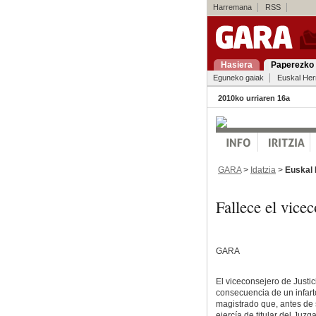
Harremana
RSS
Hasiera
Paperezko 
Eguneko gaiak
Euskal Her
2010ko urriaren 16a
GARA
>
Idatzia
>
Euskal 
Fallece el vice
GARA
El viceconsejero de Justic
consecuencia de un infart
magistrado que, antes de 
ejercía de titular del Juz