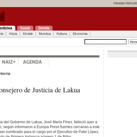
Hautatu hizkunt
edizioa
Gaiak
Denda
ria
Iritzia
Kirolak
Mundua
Kultura
Ekonomia
Herria
consejero de Justicia de Lakua
ia del Gobierno de Lakua, José María Fínez, falleció ayer a
o, según informaron a Europa Press fuentes cercanas a este
ser nombrado para el cargo por el Ejecutivo de Patxi López,
gado de Primera Instancia número 1 de Bilbo.