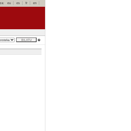
za:
eu
es
fr
en
�