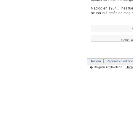
Nacido en 1964, Fínez fue
ocupó la función de magis
Gehitu a
Hasiera
Paperezko edizio
� Baigorri Argitaletxea
Harr