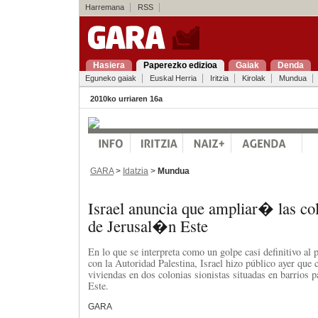
Harremana
RSS
Hasiera
Paperezko edizioa
Gaiak
Denda
Eguneko gaiak
Euskal Herria
Iritzia
Kirolak
Mundua
2010ko urriaren 16a
GARA
>
Idatzia
>
Mundua
Israel anuncia que ampliar� las col
de Jerusal�n Este
En lo que se interpreta como un golpe casi definitivo al
con la Autoridad Palestina, Israel hizo público ayer que
viviendas en dos colonias sionistas situadas en barrios p
Este.
GARA