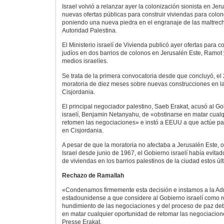
Israel volvió a relanzar ayer la colonización sionista en Jeru
nuevas ofertas públicas para construir viviendas para colon
poniendo una nueva piedra en el engranaje de las maltrec
Autoridad Palestina.
El Ministerio israelí de Vivienda publicó ayer ofertas para c
judíos en dos barrios de colonos en Jerusalén Este, Ramot 
medios israelíes.
Se trata de la primera convocatoria desde que concluyó, el 
moratoria de diez meses sobre nuevas construcciones en la
Cisjordania.
El principal negociador palestino, Saeb Erakat, acusó al Go
israelí, Benjamin Netanyahu, de «obstinarse en matar cualq
retomen las negociaciones» e instó a EEUU a que actúe par
en Cisjordania.
A pesar de que la moratoria no afectaba a Jerusalén Este,
Israel desde junio de 1967, el Gobierno israelí había evitad
de viviendas en los barrios palestinos de la ciudad estos ú
Rechazo de Ramallah
«Condenamos firmemente esta decisión e instamos a la Ad
estadounidense a que considere al Gobierno israelí como 
hundimiento de las negociaciones y del proceso de paz d
en matar cualquier oportunidad de retomar las negociacion
Presse Erakat.