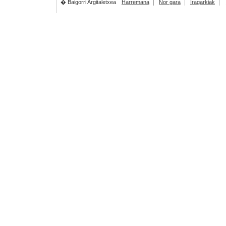
� Baigorri Argitaletxea
Harremana
Nor gara
Iragarkiak