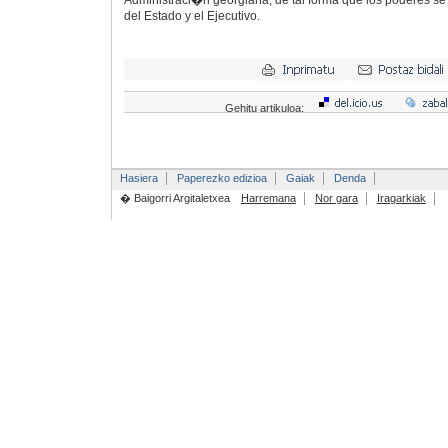
Administraci�n georgiana, de tal forma que los poderes se r
del Estado y el Ejecutivo.
Gehitu artikuloa:
Hasiera
Paperezko edizioa
Gaiak
Denda
� Baigorri Argitaletxea
Harremana
Nor gara
Iragarkiak