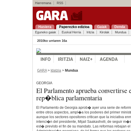
Harremana
RSS
Hasiera
Paperezko edizioa
Gaiak
Denda
Eguneko gaiak
Euskal Herria
Iritzia
Kirolak
Mundua
2010ko urriaren 16a
GARA
>
Idatzia
>
Mundua
GEORGIA
El Parlamento aprueba convertirse 
rep�blica parlamentaria
El Parlamento de Georgia aprob� ayer una serie de reform
entre otros aspectos, ampl�a los poderes del primer minis
aunque los sectores opositores critican que la iniciativa e
intenci�n del presidente, Mijail Saakashvili, de seguir m
est� previsto el fin de su mandato. Las reformas rebajan el