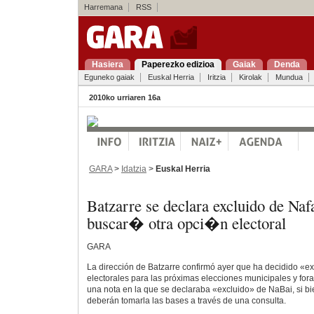
Harremana
RSS
Hasiera
Paperezko edizioa
Gaiak
Denda
Eguneko gaiak
Euskal Herria
Iritzia
Kirolak
Mundua
2010ko urriaren 16a
GARA
>
Idatzia
>
Euskal Herria
Batzarre se declara excluido de Naf
buscar� otra opci�n electoral
GARA
La dirección de Batzarre confirmó ayer que ha decidido «ex
electorales para las próximas elecciones municipales y for
una nota en la que se declaraba «excluido» de NaBai, si bie
deberán tomarla las bases a través de una consulta.