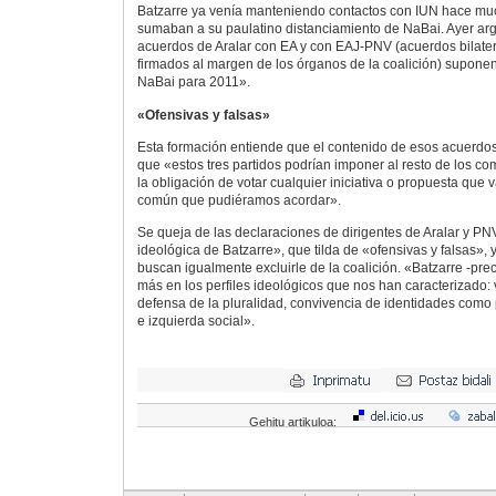
Batzarre ya venía manteniendo contactos con IUN hace mu
sumaban a su paulatino distanciamiento de NaBai. Ayer ar
acuerdos de Aralar con EA y con EAJ-PNV (acuerdos bilate
firmados al margen de los órganos de la coalición) suponen
NaBai para 2011».
«Ofensivas y falsas»
Esta formación entiende que el contenido de esos acuerdo
que «estos tres partidos podrían imponer al resto de los co
la obligación de votar cualquier iniciativa o propuesta que
común que pudiéramos acordar».
Se queja de las declaraciones de dirigentes de Aralar y PN
ideológica de Batzarre», que tilda de «ofensivas y falsas»,
buscan igualmente excluirle de la coalición. «Batzarre -pre
más en los perfiles ideológicos que nos han caracterizado:
defensa de la pluralidad, convivencia de identidades como
e izquierda social».
Gehitu artikuloa: