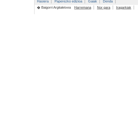
Hasiera
Paperezko edizioa
Gaiak
Denda
� Baigorri Argitaletxea
Harremana
Nor gara
Iragarkiak