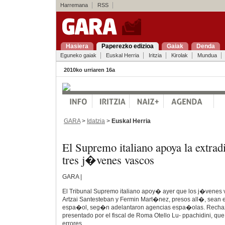
Harremana
RSS
Hasiera
Paperezko edizioa
Gaiak
Denda
Eguneko gaiak
Euskal Herria
Iritzia
Kirolak
Mundua
2010ko urriaren 16a
GARA
>
Idatzia
>
Euskal Herria
El Supremo italiano apoya la extrad
tres j�venes vascos
GARA |
El Tribunal Supremo italiano apoy� ayer que los j�venes
Artzai Santesteban y Fermin Mart�nez, presos all�, sean 
espa�ol, seg�n adelantaron agencias espa�olas. Recha
presentado por el fiscal de Roma Otello Lu- ppachidini, qu
errores.