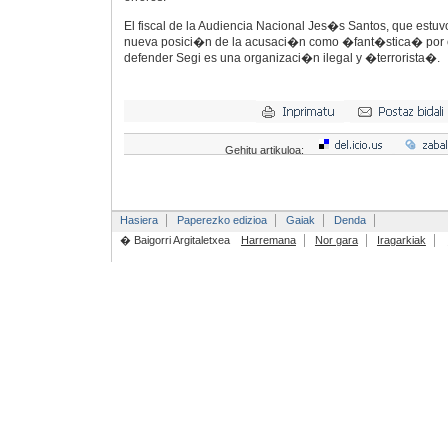
El fiscal de la Audiencia Nacional Jes�s Santos, que estuv
nueva posici�n de la acusaci�n como �fant�stica� por e
defender Segi es una organizaci�n ilegal y �terrorista�.
Gehitu artikuloa:
Hasiera
Paperezko edizioa
Gaiak
Denda
� Baigorri Argitaletxea
Harremana
Nor gara
Iragarkiak