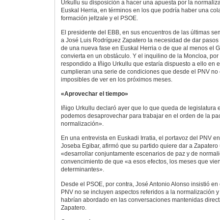
Urkullu su disposición a hacer una apuesta por la normalizac
Euskal Herria, en términos en los que podría haber una col
formación jeltzale y el PSOE.
El presidente del EBB, en sus encuentros de las últimas se
a José Luis Rodríguez Zapatero la necesidad de dar pasos 
de una nueva fase en Euskal Herria o de que al menos el 
convierta en un obstáculo. Y el inquilino de la Moncloa, por 
respondido a Iñigo Urkullu que estaría dispuesto a ello en 
cumplieran una serie de condiciones que desde el PNV no
imposibles de ver en los próximos meses.
«Aprovechar el tiempo»
Iñigo Urkullu declaró ayer que lo que queda de legislatura
podemos desaprovechar para trabajar en el orden de la pac
normalización».
En una entrevista en Euskadi Irratia, el portavoz del PNV e
Joseba Egibar, afirmó que su partido quiere dar a Zapater
«desarrollar conjuntamente escenarios de paz y de normali
convencimiento de que «a esos efectos, los meses que vie
determinantes».
Desde el PSOE, por contra, José Antonio Alonso insistió en
PNV no se incluyen aspectos referidos a la normalización y 
habrían abordado en las conversaciones mantenidas direct
Zapatero.