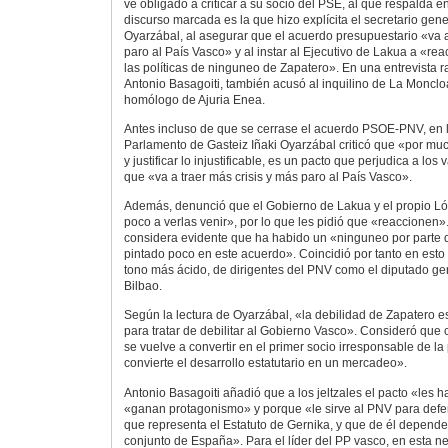
ve obligado a criticar a su socio del PSE, al que respalda e
discurso marcada es la que hizo explícita el secretario gene
Oyarzábal, al asegurar que el acuerdo presupuestario «va a
paro al País Vasco» y al instar al Ejecutivo de Lakua a «re
las políticas de ninguneo de Zapatero». En una entrevista ra
Antonio Basagoiti, también acusó al inquilino de La Monclo
homólogo de Ajuria Enea.
Antes incluso de que se cerrase el acuerdo PSOE-PNV, en l
Parlamento de Gasteiz Iñaki Oyarzábal criticó que «por mu
y justificar lo injustificable, es un pacto que perjudica a lo
que «va a traer más crisis y más paro al País Vasco».
Además, denunció que el Gobierno de Lakua y el propio Ló
poco a verlas venir», por lo que les pidió que «reaccionen».
considera evidente que ha habido un «ninguneo por parte
pintado poco en este acuerdo». Coincidió por tanto en esto
tono más ácido, de dirigentes del PNV como el diputado gen
Bilbao.
Según la lectura de Oyarzábal, «la debilidad de Zapatero 
para tratar de debilitar al Gobierno Vasco». Consideró que
se vuelve a convertir en el primer socio irresponsable de la 
convierte el desarrollo estatutario en un mercadeo».
Antonio Basagoiti añadió que a los jeltzales el pacto «les 
«ganan protagonismo» y porque «le sirve al PNV para defen
que representa el Estatuto de Gernika, y que de él depende
conjunto de España». Para el líder del PP vasco, en esta 