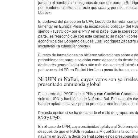
juntado el hambre con las ganas de comer» porque Rodríg
por mantener el sillón al precio que sea» y, por ello, «es ca
López».
El portavoz del partido en la CAV, Leopoldo Barreda, compl
lamentar en Europa Press «la incapacidad política» del PSE
siendo «sustituido» por el PNV en el papel que le correspond
parte, les reprochó que con este consenso se hacen «corre
económica del Gobierno de José Luis Rodríguez Zapatero
iniciativas «a cualquier precio».
El resto de formaciones no hicieron valoraciones sobre est
probablemente porque se daba como descontado desde hace
desinterés generalizado hizo aún más elocuente el interés d
portavoces del PP en Euskal Herria en pasar factura a su 
Ni UPN ni NaBai, cuyos votos son ya irrelev
presentado enmienda global
El acuerdo del PSOE con el PNV y con Coalición Canaria con
voto de UPN, y también el de Nafarroa Bai. En cualquier c
habían optado esta vez por no presentar enmiendas a la tot
Por esta opción sí se ha decantado el resto de grupos: es d
BNG y UPyD.
En el caso de UPN, cuya proximidad relativa al Gobierno d
después de que el PSOE regalara a Miguel Sanz la continui
navarro en 2007, la decisión final sobre estos presupuestos