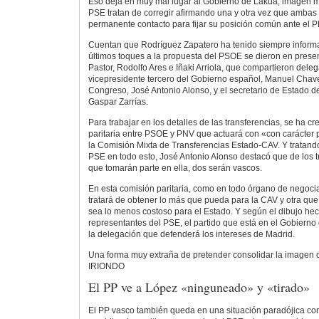
Eso deja en muy mal lugar al Gobierno de Lakua, imagen
PSE tratan de corregir afirmando una y otra vez que ambas
permanente contacto para fijar su posición común ante el 
Cuentan que Rodríguez Zapatero ha tenido siempre inform
últimos toques a la propuesta del PSOE se dieron en prese
Pastor, Rodolfo Ares e Iñaki Arriola, que compartieron dele
vicepresidente tercero del Gobierno español, Manuel Chaves
Congreso, José Antonio Alonso, y el secretario de Estado de
Gaspar Zarrías.
Para trabajar en los detalles de las transferencias, se ha 
paritaria entre PSOE y PNV que actuará con «con carácter 
la Comisión Mixta de Transferencias Estado-CAV. Y tratando
PSE en todo esto, José Antonio Alonso destacó que de los
que tomarán parte en ella, dos serán vascos.
En esta comisión paritaria, como en todo órgano de negoci
tratará de obtener lo más que pueda para la CAV y otra que
sea lo menos costoso para el Estado. Y según el dibujo hec
representantes del PSE, el partido que está en el Gobierno
la delegación que defenderá los intereses de Madrid.
Una forma muy extraña de pretender consolidar la imagen de
IRIONDO
El PP ve a López «ninguneado» y «tirado»
El PP vasco también queda en una situación paradójica con