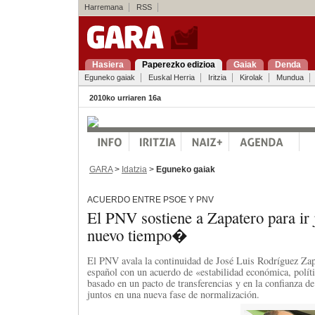
Harremana
RSS
Hasiera
Paperezko edizioa
Gaiak
Denda
Eguneko gaiak
Euskal Herria
Iritzia
Kirolak
Mundua
2010ko urriaren 16a
GARA
>
Idatzia
>
Eguneko gaiak
ACUERDO ENTRE PSOE Y PNV
El PNV sostiene a Zapatero para ir
nuevo tiempo�
El PNV avala la continuidad de José Luis Rodríguez Zap
español con un acuerdo de «estabilidad económica, polític
basado en un pacto de transferencias y en la confianza d
juntos en una nueva fase de normalización.