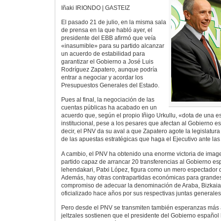
Iñaki IRIONDO | GASTEIZ
El pasado 21 de julio, en la misma sala
de prensa en la que habló ayer, el
presidente del EBB afirmó que veía
«inasumible» para su partido alcanzar
un acuerdo de estabilidad para
garantizar el Gobierno a José Luis
Rodríguez Zapatero, aunque podría
entrar a negociar y acordar los
Presupuestos Generales del Estado.
Pues al final, la negociación de las
cuentas públicas ha acabado en un
acuerdo que, según el propio Iñigo Urkullu, «dota de una e
institucional, pese a los pesares que afectan al Gobierno 
decir, el PNV da su aval a que Zapatero agote la legislatura 
de las apuestas estratégicas que haga el Ejecutivo ante la
A cambio, el PNV ha obtenido una enorme victoria de image
partido capaz de arrancar 20 transferencias al Gobierno esp
lehendakari, Patxi López, figura como un mero espectador 
Además, hay otras contrapartidas económicas para grandes 
compromiso de adecuar la denominación de Araba, Bizkaia
oficializado hace años por sus respectivas juntas generales
Pero desde el PNV se transmiten también esperanzas más
jeltzales sostienen que el presidente del Gobierno español 