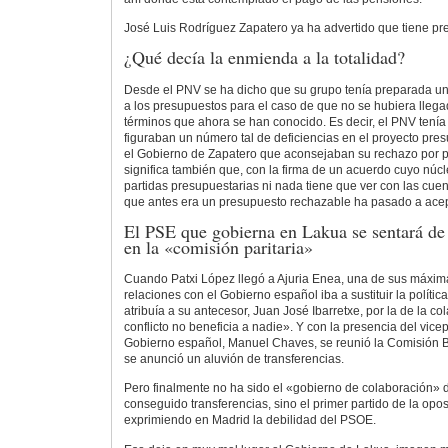
José Luis Rodríguez Zapatero ya ha advertido que tiene previ
¿Qué decía la enmienda a la totalidad?
Desde el PNV se ha dicho que su grupo tenía preparada un
a los presupuestos para el caso de que no se hubiera lleg
términos que ahora se han conocido. Es decir, el PNV tení
figuraban un número tal de deficiencias en el proyecto pre
el Gobierno de Zapatero que aconsejaban su rechazo por p
significa también que, con la firma de un acuerdo cuyo núcl
partidas presupuestarias ni nada tiene que ver con las cuen
que antes era un presupuesto rechazable ha pasado a acep
El PSE que gobierna en Lakua se sentará de 
en la «comisión paritaria»
Cuando Patxi López llegó a Ajuria Enea, una de sus máxim
relaciones con el Gobierno español iba a sustituir la políti
atribuía a su antecesor, Juan José Ibarretxe, por la de la c
conflicto no beneficia a nadie». Y con la presencia del vice
Gobierno español, Manuel Chaves, se reunió la Comisión Bi
se anunció un aluvión de transferencias.
Pero finalmente no ha sido el «gobierno de colaboración» 
conseguido transferencias, sino el primer partido de la opos
exprimiendo en Madrid la debilidad del PSOE.