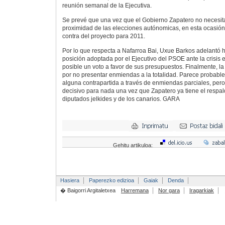
reunión semanal de la Ejecutiva.
Se prevé que una vez que el Gobierno Zapatero no necesita
proximidad de las elecciones autónomicas, en esta ocasión
contra del proyecto para 2011.
Por lo que respecta a Nafarroa Bai, Uxue Barkos adelantó
posición adoptada por el Ejecutivo del PSOE ante la crisis
posible un voto a favor de sus presupuestos. Finalmente, l
por no presentar enmiendas a la totalidad. Parece probable
alguna contrapartida a través de enmiendas parciales, pero
decisivo para nada una vez que Zapatero ya tiene el respal
diputados jelkides y de los canarios. GARA
Gehitu artikuloa:
Hasiera
Paperezko edizioa
Gaiak
Denda
� Baigorri Argitaletxea
Harremana
Nor gara
Iragarkiak