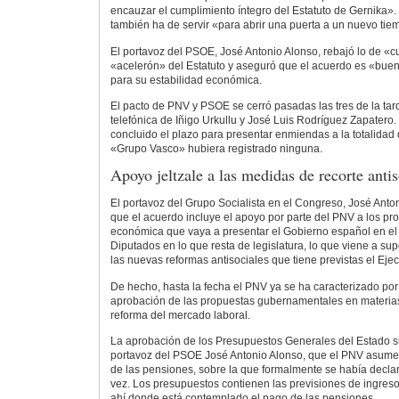
encauzar el cumplimiento íntegro del Estatuto de Gernika».
también ha de servir «para abrir una puerta a un nuevo tiem
El portavoz del PSOE, José Antonio Alonso, rebajó lo de «c
«acelerón» del Estatuto y aseguró que el acuerdo es «bue
para su estabilidad económica.
El pacto de PNV y PSOE se cerró pasadas las tres de la tar
telefónica de Iñigo Urkullu y José Luis Rodríguez Zapatero
concluido el plazo para presentar enmiendas a la totalidad 
«Grupo Vasco» hubiera registrado ninguna.
Apoyo jeltzale a las medidas de recorte antis
El portavoz del Grupo Socialista en el Congreso, José Anton
que el acuerdo incluye el apoyo por parte del PNV a los pr
económica que vaya a presentar el Gobierno español en el
Diputados en lo que resta de legislatura, lo que viene a su
las nuevas reformas antisociales que tiene previstas el Eje
De hecho, hasta la fecha el PNV ya se ha caracterizado por 
aprobación de las propuestas gubernamentales en materias
reforma del mercado laboral.
La aprobación de los Presupuestos Generales del Estado 
portavoz del PSOE José Antonio Alonso, que el PNV asume
de las pensiones, sobre la que formalmente se había declar
vez. Los presupuestos contienen las previsiones de ingreso
ahí donde está contemplado el pago de las pensiones.