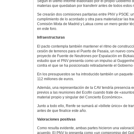
Según el último informe elaborado por el propio Gobierno de
materias que quedaban por transferir antes de todos estos
Se crearán dos comisiones paritarias entre PNV y PSOE: un
cumplimiento de lo acordado y otra para materializar las tr
Comisión Mixta de Madrid y Lakua como un mero gestor téc
en este foro.
Infraestructuras
El pacto contempla también mantener el ritmo de construcci
cesión de terrenos para el Puerto de Pasaia, un nuevo conv
proyecto de Fuente de Neutrones por Espalación en Bizkai
estudio que el PNV presenta como un impulso al Guggenhe
contra el que se ha posicionado retiradamente el Gobierno 
En los presupuestos se ha introducido también un paquete 
112 millones de euros.
Además, una representación de la CAV tendría presencia en
previos a las reuniones del Ecofin cuando trate de «asunto
material propio y singular del Concierto Económico».
Junto a todo ello, Renfe se sumará al «billete único» de tr
antes de que finalice este año.
Valoraciones positivas
Como resulta evidente, ambas partes hicieron una valoraci
acuerdo. El PNV lo presenta como «un compromiso del Gob