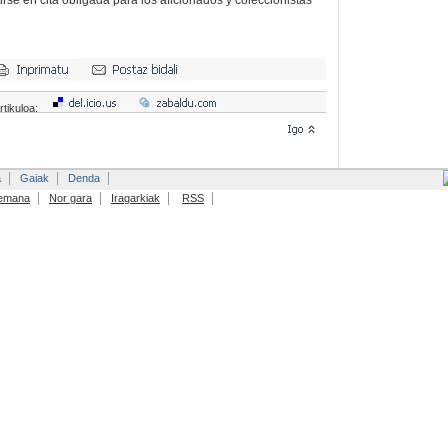
tirse en cita obligada para los aficionados y coleccionistas
rtikuloa:
a
Gaiak
Denda
emana
Nor gara
Iragarkiak
RSS