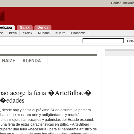
Hautatu hizkunt
edizioa
Gaiak
Denda
ria
Iritzia
Kirolak
Mundua
Kultura
Ekonomia
bao acoge la feria �ArteBilbao�
ig�edades
 desde hoy y hasta el próximo 24 de octubre, la primera
ilbao» que mostrará arte y antigüedades y reunirá,
e los mejores anticuarios y galeristas del Estado español.
na feria de estas características en Bilbo, «ArteBilbao»
ecuperar una feria «necesaria» para el panorama artístico de