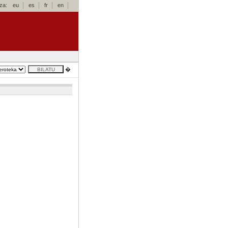
za:
eu
es
fr
en
�