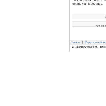
Bizkaia, y aspira a conver
de arte y antigüedades.
Gehitu a
Hasiera
Paperezko edizio
� Baigorri Argitaletxea
Harr