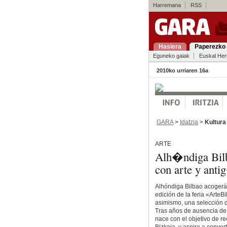
Harremana
RSS
Hasiera
Paperezko 
Eguneko gaiak
Euskal Her
2010ko urriaren 16a
GARA
>
Idatzia
>
Kultura
ARTE
Alh�ndiga Bil
con arte y ant
Alhóndiga Bilbao acogerá,
edición de la feria «ArteB
asimismo, una selección d
Tras años de ausencia de u
nace con el objetivo de r