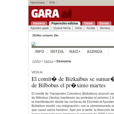
Harremana
RSS
Hasiera
Paperezko edizioa
Gaiak
Denda
Eguneko gaiak
Euskal Herria
Iritzia
Kirolak
Mundua
2010ko urriaren 29a
GARA
>
Idatzia
>
Ekonomia
VEOLIA
El comit� de Bizkaibus se sumar� 
de Bilbobus el pr�ximo martes
El comité de Transportes Colectivos (Bizkaibus) anunció aye
de Bilbobus (Veolia) mantienen las protestas el próximo 2
la manifestación desde las cocheras de Elorrieta al Ayuntam
Bizkaibus mostró «su indignación» con la «desmesurada act
que causó varios heridos». Ayer por la tarde, la dirección d