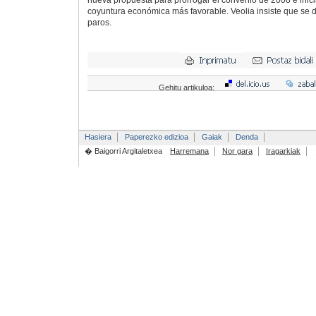
nueva propuesta para prorrogar el convenio de 2008 e inici
coyuntura económica más favorable. Veolia insiste que se
paros.
Gehitu artikuloa:
Hasiera
Paperezko edizioa
Gaiak
Denda
� Baigorri Argitaletxea
Harremana
Nor gara
Iragarkiak