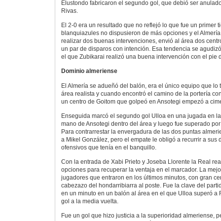
Elustondo fabricaron el segundo gol, que debió ser anulado 
Rivas.
El 2-0 era un resultado que no reflejó lo que fue un primer 
blanquiazules no dispusieron de más opciones y el Almería 
realizar dos buenas intervenciones, envió al área dos centro
un par de disparos con intención. Esa tendencia se agudiz
el que Zubikarai realizó una buena intervención con el pie d
Dominio almeriense
El Almería se adueñó del balón, era el único equipo que lo te
área realista y cuando encontró el camino de la portería co
un centro de Goitom que golpeó en Ansotegi empezó a cime
Enseguida marcó el segundo gol Ulloa en una jugada en la 
mano de Ansotegi dentro del área y luego fue superado por 
Para contrarrestar la envergadura de las dos puntas almeri
a Mikel González, pero el empate le obligó a recurrir a sus
ofensivos que tenía en el banquillo.
Con la entrada de Xabi Prieto y Joseba Llorente la Real rea
opciones para recuperar la ventaja en el marcador. La mejor
jugadores que entraron en los últimos minutos, con gran cen
cabezazo del hondarribiarra al poste. Fue la clave del parti
en un minuto en un balón al área en el que Ulloa superó a
gol a la media vuelta.
Fue un gol que hizo justicia a la superioridad almeriense, 