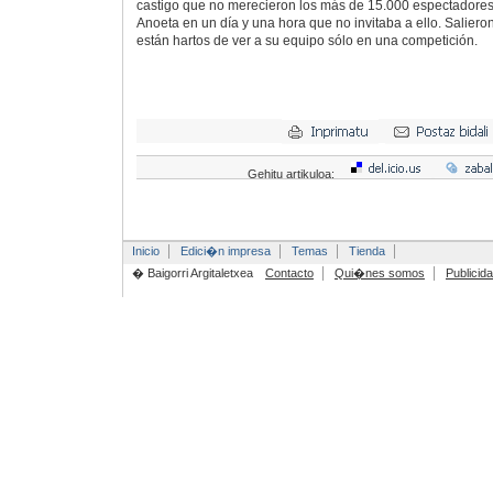
castigo que no merecieron los más de 15.000 espectadores
Anoeta en un día y una hora que no invitaba a ello. Salier
están hartos de ver a su equipo sólo en una competición.
Gehitu artikuloa:
Inicio
Edici�n impresa
Temas
Tienda
� Baigorri Argitaletxea
Contacto
Qui�nes somos
Publicid