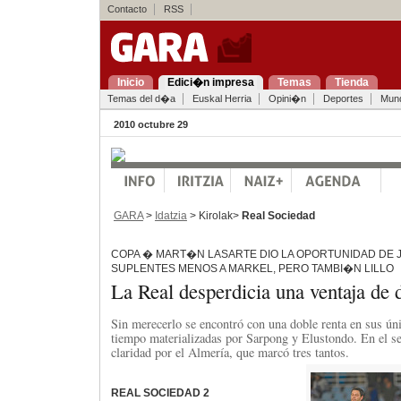
Contacto
RSS
Inicio
Edici�n impresa
Temas
Tienda
Temas del d�a
Euskal Herria
Opini�n
Deportes
Mun
2010 octubre 29
GARA
>
Idatzia
> Kirolak>
Real Sociedad
COPA � MART�N LASARTE DIO LA OPORTUNIDAD DE 
SUPLENTES MENOS A MARKEL, PERO TAMBI�N LILLO
La Real desperdicia una ventaja de 
Sin merecerlo se encontró con una doble renta en sus ún
tiempo materializadas por Sarpong y Elustondo. En el s
claridad por el Almería, que marcó tres tantos.
REAL SOCIEDAD 2