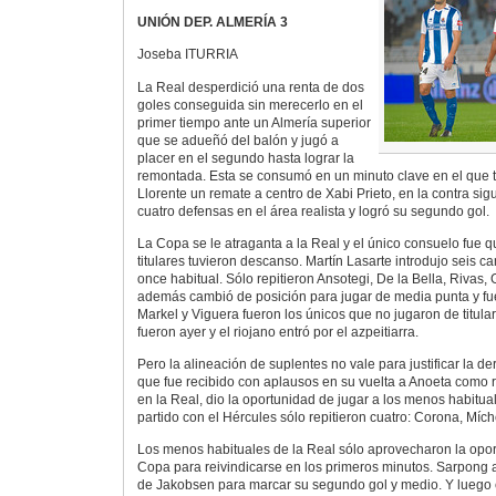
UNIÓN DEP. ALMERÍA 3
Joseba ITURRIA
La Real desperdició una renta de dos
goles conseguida sin merecerlo en el
primer tiempo ante un Almería superior
que se adueñó del balón y jugó a
placer en el segundo hasta lograr la
remontada. Esta se consumó en un minuto clave en el que tr
Llorente un remate a centro de Xabi Prieto, en la contra sig
cuatro defensas en el área realista y logró su segundo gol.
La Copa se le atraganta a la Real y el único consuelo fue q
titulares tuvieron descanso. Martín Lasarte introdujo seis c
once habitual. Sólo repitieron Ansotegi, De la Bella, Rivas
además cambió de posición para jugar de media punta y fue
Markel y Viguera fueron los únicos que no jugaron de titula
fueron ayer y el riojano entró por el azpeitiarra.
Pero la alineación de suplentes no vale para justificar la de
que fue recibido con aplausos en su vuelta a Anoeta como 
en la Real, dio la oportunidad de jugar a los menos habitual
partido con el Hércules sólo repitieron cuatro: Corona, Mích
Los menos habituales de la Real sólo aprovecharon la opor
Copa para reivindicarse en los primeros minutos. Sarpong 
de Jakobsen para marcar su segundo gol y medio. Y luego e