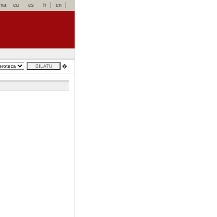
oma:
eu
es
fr
en
�