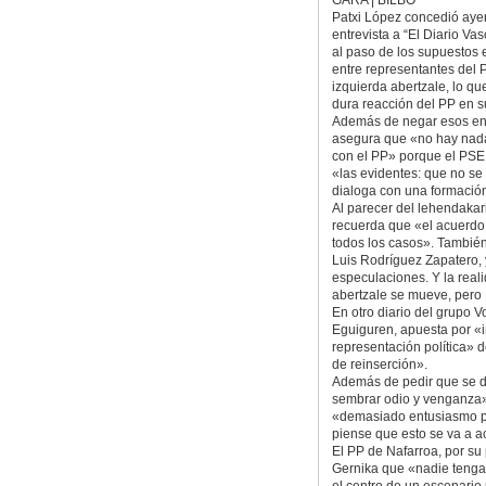
Patxi López concedió aye
entrevista a “El Diario Vas
al paso de los supuestos
entre representantes del 
izquierda abertzale, lo qu
dura reacción del PP en s
Además de negar esos en
asegura que «no hay nada
con el PP» porque el PSE 
«las evidentes: que no se
dialoga con una formación
Al parecer del lehendakari
recuerda que «el acuerdo
todos los casos». También
Luis Rodríguez Zapatero, 
especulaciones. Y la real
abertzale se mueve, pero
En otro diario del grupo V
Eguiguren, apuesta por «i
representación política» 
de reinserción».
Además de pedir que se de
sembrar odio y venganza»,
«demasiado entusiasmo pu
piense que esto se va a a
El PP de Nafarroa, por su 
Gernika que «nadie tenga 
el centro de un escenario 