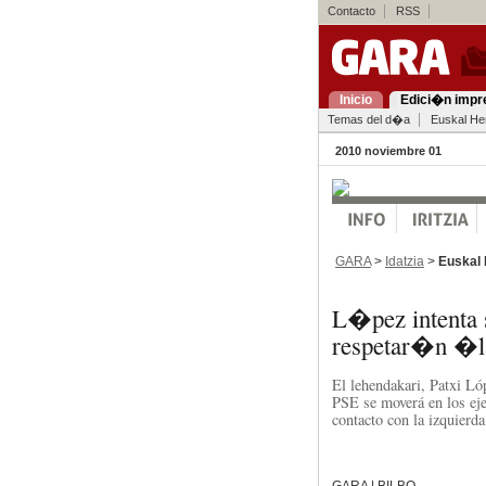
Contacto
RSS
Inicio
Edici�n impr
Temas del d�a
Euskal Her
2010 noviembre 01
GARA
>
Idatzia
>
Euskal 
L�pez intenta 
respetar�n �la
El lehendakari, Patxi Lóp
PSE se moverá en los eje
contacto con la izquierda
GARA | BILBO