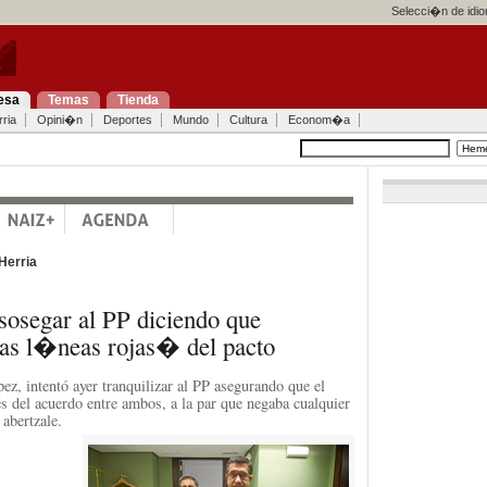
Selecci�n de idi
esa
Temas
Tienda
ria
Opini�n
Deportes
Mundo
Cultura
Econom�a
Herria
sosegar al PP diciendo que
s l�neas rojas� del pacto
ez, intentó ayer tranquilizar al PP asegurando que el
s del acuerdo entre ambos, a la par que negaba cualquier
 abertzale.