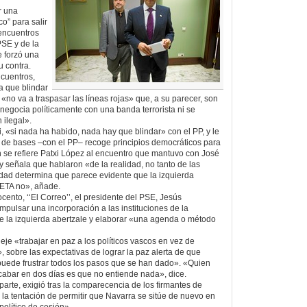
r una
co” para salir
 encuentros
PSE y de la
e forzó una
u contra.
cuentros,
 que blindar
«no va a traspasar las líneas rojas» que, a su parecer, son
 negocia políticamente con una banda terrorista ni se
 ilegal».
, «si nada ha habido, nada hay que blindar» con el PP, y le
 de bases –con el PP– recoge principios democráticos para
 se refiere Patxi López al encuentro que mantuvo con José
y señala que hablaron «de la realidad, no tanto de las
idad determina que parece evidente que la izquierda
 ETA no», añade.
ocento, ‘‘El Correo’’, el presidente del PSE, Jesús
mpulsar una incorporación a las instituciones de la
de la izquierda abertzale y elaborar «una agenda o método
je «trabajar en paz a los políticos vascos en vez de
 sobre las expectativas de lograr la paz alerta de que
ede frustrar todos los pasos que se han dado». «Quien
cabar en dos días es que no entiende nada», dice.
parte, exigió tras la comparecencia de los firmantes de
la tentación de permitir que Navarra se sitúe de nuevo en
político de cesión».