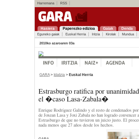
Harremana
RSS
Hasiera
Paperezko edizioa
Gaiak
Denda
Eguneko gaiak
Euskal Herria
Iritzia
Kirolak
Mundua
2010ko azaroaren 03a
GARA
>
Idatzia
>
Euskal Herria
Estrasburgo ratifica por unanimidad
el �caso Lasa-Zabala�
Enrique Rodríguez Galindo y el resto de condenados por
de Joxean Lasa y Joxi Zabala no han logrado convencer a
Estrasburgo de que no tuvieron un juicio justo. El proces
nada menos que 27 años desde los hechos.
GARA