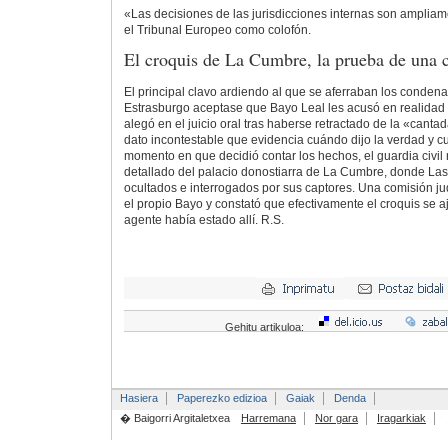
«Las decisiones de las jurisdicciones internas son amplia
el Tribunal Europeo como colofón.
El croquis de La Cumbre, la prueba de una c
El principal clavo ardiendo al que se aferraban los conden
Estrasburgo aceptase que Bayo Leal les acusó en realida
alegó en el juicio oral tras haberse retractado de la «cant
dato incontestable que evidencia cuándo dijo la verdad y c
momento en que decidió contar los hechos, el guardia civil 
detallado del palacio donostiarra de La Cumbre, donde Las
ocultados e interrogados por sus captores. Una comisión jud
el propio Bayo y constató que efectivamente el croquis se aj
agente había estado allí. R.S.
Gehitu artikuloa:
Hasiera
Paperezko edizioa
Gaiak
Denda
� Baigorri Argitaletxea
Harremana
Nor gara
Iragarkiak