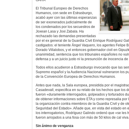
El Tribunal Europeo de Derechos
Humanos, con sede en Estrasburgo,
acabó ayer con las últimas esperanzas
de ser exonerados judicialmente de
los condenados por los secuestros de
Joxean Lasa y Joxi Zabala. Ha
rechazado las demandas presentadas
por el ex general de la Guardia Civil Enrique Rodríguez Gal
castigados: el teniente Ángel Vaquero, los agentes Felipe 
Dorado Villalobos, y el entonces gobernador civil en Gipuzk
unanimidad, sentencia que los tribunales españoles no vul
defensa y a un juicio justo ni la presunción de inocencia de
Todos ellos acudieron a Estrasburgo invocando que las sen
Supremo español y la Audiencia Nacional vulneraron los punt
de la Convención Europea de Derechos Humanos.
Antes que nada, la Sala europea, presidida por el magistr
Casadevall, especifica en su relato de los hechos que los d
fueron «duramente interrogados, golpeados y torturados dur
de obtener informaciones sobre ETA y como represalia por l
la organización contra miembros de la Guardia Civil y de o
Seguridad del Estado». Añade que, en vista del estado en 
los interrogatorios, Rodríguez Galindo ordenó que «se les h
fueron arrojados a una fosa con más de 50 kilos de cal viva
Sin ánimo de venganza