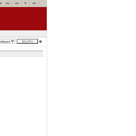
e:
eu
es
fr
en
�