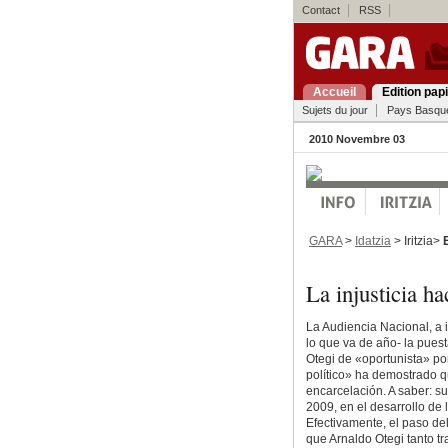
Contact
RSS
Accueil
Edition pap
Sujets du jour
Pays Basqu
2010 Novembre 03
GARA
>
Idatzia
> Iritzia>
La injusticia 
La Audiencia Nacional, a i
lo que va de año- la puesta
Otegi de «oportunista» po
político» ha demostrado q
encarcelación. A saber: su
2009, en el desarrollo de 
Efectivamente, el paso del
que Arnaldo Otegi tanto t