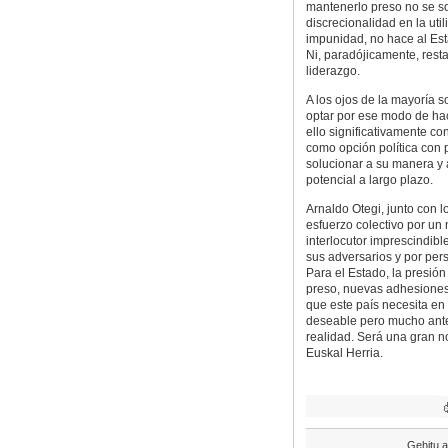
mantenerlo preso no se so
discrecionalidad en la utili
impunidad, no hace al Est
Ni, paradójicamente, resta 
liderazgo.
A los ojos de la mayoría s
optar por ese modo de ha
ello significativamente co
como opción política con 
solucionar a su manera y 
potencial a largo plazo.
Arnaldo Otegi, junto con l
esfuerzo colectivo por un
interlocutor imprescindibl
sus adversarios y por pers
Para el Estado, la presión
preso, nuevas adhesiones f
que este país necesita en 
deseable pero mucho ante
realidad. Será una gran no
Euskal Herria.
Gehitu a