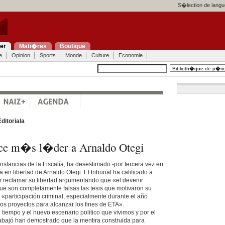
S�lection de langu
ier
Mati�res
Boutique
e
Opinion
Sports
Monde
Culture
Economie
Editoriala
hace m�s l�der a Arnaldo Otegi
nstancias de la Fiscalía, ha desestimado -por tercera vez en
 en libertad de Arnaldo Otegi. El tribunal ha calificado a
r reclamar su libertad argumentando que «el devenir
ue son completamente falsas las tesis que motivaron su
 «participación criminal, especialmente durante el año
los proyectos para alcanzar los fines de ETA».
 tiempo y el nuevo escenario político que vivimos y por el
rabajó han demostrado que la mentira construida para