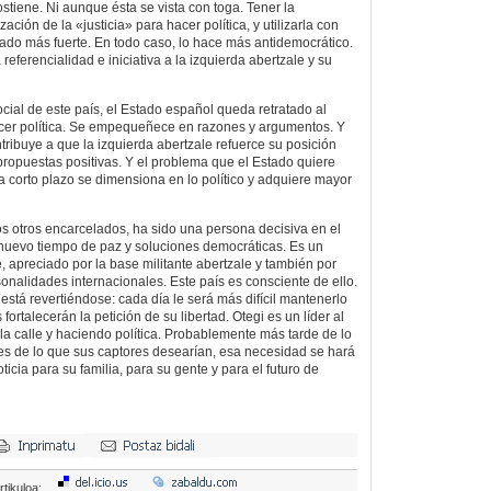
stiene. Ni aunque ésta se vista con toga. Tener la
zación de la «justicia» para hacer política, y utilizarla con
ado más fuerte. En todo caso, lo hace más antidemocrático.
referencialidad e iniciativa a la izquierda abertzale y su
ocial de este país, el Estado español queda retratado al
cer política. Se empequeñece en razones y argumentos. Y
ntribuye a que la izquierda abertzale refuerce su posición
propuestas positivas. Y el problema que el Estado quiere
a corto plazo se dimensiona en lo político y adquiere mayor
os otros encarcelados, ha sido una persona decisiva en el
 nuevo tiempo de paz y soluciones democráticas. Es un
e, apreciado por la base militante abertzale y también por
onalidades internacionales. Este país es consciente de ello.
 está revertiéndose: cada día le será más difícil mantenerlo
ortalecerán la petición de su libertad. Otegi es un líder al
la calle y haciendo política. Probablemente más tarde de lo
s de lo que sus captores desearían, esa necesidad se hará
ticia para su familia, para su gente y para el futuro de
rtikuloa: