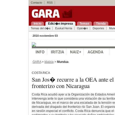
Contacto
RSS
Inicio
Edici�n impresa
Temas
Tienda
Temas del d�a
Euskal Herria
Opini�n
Deportes
Mun
2010 noviembre 03
GARA
>
Idatzia
>
Mundua
COSTA RICA
San Jos� recurre a la OEA ante el 
fronterizo con Nicaragua
Costa Rica acudió ayer a la Organización de Estados Amer
intervenga ante lo que considera una violación de su territor
de Nicaragua, en el marco de una escalada de la tensión en
derivada del dragado del fronterizo río San Juan. El organ
en sesión especial el conflicto. Costa Rica denuncia que e