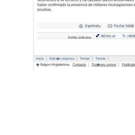
sedimentos a su territorio y ha causado daños ambientales 
haber confirmado la presencia de militares nicaragüenses en 
pruebas.
Gehitu artikuloa:
Inicio
Edici�n impresa
Temas
Tienda
� Baigorri Argitaletxea
Contacto
Qui�nes somos
Publicid