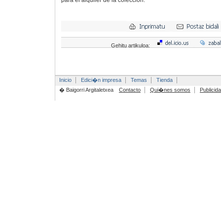
para el alquiler de la colección.
Gehitu artikuloa:
Inicio
Edici�n impresa
Temas
Tienda
� Baigorri Argitaletxea
Contacto
Qui�nes somos
Publicid