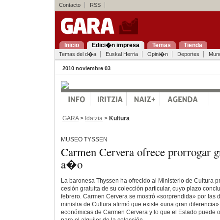
Contacto
RSS
Inicio
Edici�n impresa
Temas
Tienda
Temas del d�a
Euskal Herria
Opini�n
Deportes
Mun
2010 noviembre 03
GARA
>
Idatzia
>
Kultura
MUSEO TYSSEN
Carmen Cervera ofrece prorrogar gr
a�o
La baronesa Thyssen ha ofrecido al Ministerio de Cultura p
cesión gratuita de su colección particular, cuyo plazo concl
febrero. Carmen Cervera se mostró «sorprendida» por las d
ministra de Cultura afirmó que existe «una gran diferencia»
económicas de Carmen Cervera y lo que el Estado puede o