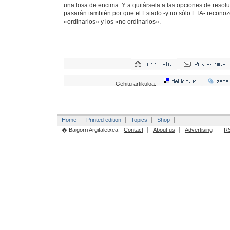
una losa de encima. Y a quitársela a las opciones de resoluc
pasarán también por que el Estado -y no sólo ETA- reconoz
«ordinarios» y los «no ordinarios».
Gehitu artikuloa:
Home
Printed edition
Topics
Shop
� Baigorri Argitaletxea
Contact
About us
Advertising
R