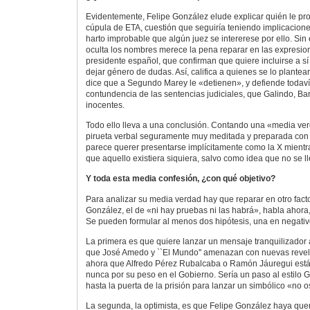
Evidentemente, Felipe González elude explicar quién le pro
cúpula de ETA, cuestión que seguiría teniendo implicacion
harto improbable que algún juez se intererese por ello. Si
oculta los nombres merece la pena reparar en las expresion
presidente español, que confirman que quiere incluirse a s
dejar género de dudas. Así, califica a quienes se lo plante
dice que a Segundo Marey le «detienen», y defiende todaví
contundencia de las sentencias judiciales, que Galindo, Ba
inocentes.
Todo ello lleva a una conclusión. Contando una «media ver
pirueta verbal seguramente muy meditada y preparada con 
parece querer presentarse implícitamente como la X mientr
que aquello existiera siquiera, salvo como idea que no se lle
Y toda esta media confesión, ¿con qué objetivo?
Para analizar su media verdad hay que reparar en otro fact
González, el de «ni hay pruebas ni las habrá», habla ahora
Se pueden formular al menos dos hipótesis, una en negativo 
La primera es que quiere lanzar un mensaje tranquilizador
que José Amedo y ``El Mundo'' amenazan con nuevas revel
ahora que Alfredo Pérez Rubalcaba o Ramón Jáuregui est
nunca por su peso en el Gobierno. Sería un paso al estilo 
hasta la puerta de la prisión para lanzar un simbólico «no o
La segunda, la optimista, es que Felipe González haya que