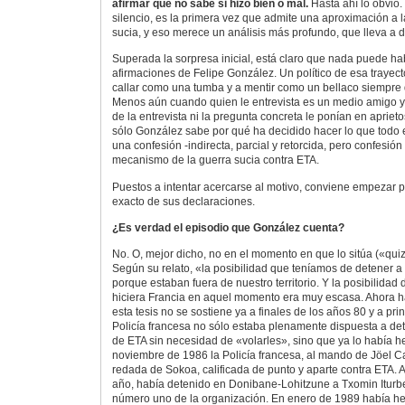
afirmar que no sabe si hizo bien o mal.
Hasta ahí lo obvio.
silencio, es la primera vez que admite una aproximación a l
sucia, y eso merece un análisis más profundo, que lleva a 
Superada la sorpresa inicial, está claro que nada puede ha
afirmaciones de Felipe González. Un político de esa trayec
callar como una tumba y a mentir como un bellaco siempre q
Menos aún cuando quien le entrevista es un medio amigo y 
de la entrevista ni la pregunta concreta le ponían en apriet
sólo González sabe por qué ha decidido hacer lo que todo
una confesión -indirecta, parcial y retorcida, pero confesión 
mecanismo de la guerra sucia contra ETA.
Puestos a intentar acercarse al motivo, conviene empezar p
exacto de sus declaraciones.
¿Es verdad el episodio que González cuenta?
No. O, mejor dicho, no en el momento en que lo sitúa («qui
Según su relato, «la posibilidad que teníamos de detener a 
porque estaban fuera de nuestro territorio. Y la posibilidad
hiciera Francia en aquel momento era muy escasa. Ahora ha
esta tesis no se sostiene ya a finales de los años 80 y a pri
Policía francesa no sólo estaba plenamente dispuesta a de
de ETA sin necesidad de «volarles», sino que ya lo había h
noviembre de 1986 la Policía francesa, al mando de Jöel Ca
redada de Sokoa, calificada de punto y aparte contra ETA. A
año, había detenido en Donibane-Lohitzune a Txomin Iturb
número uno de la organización. En enero de 1989 había h