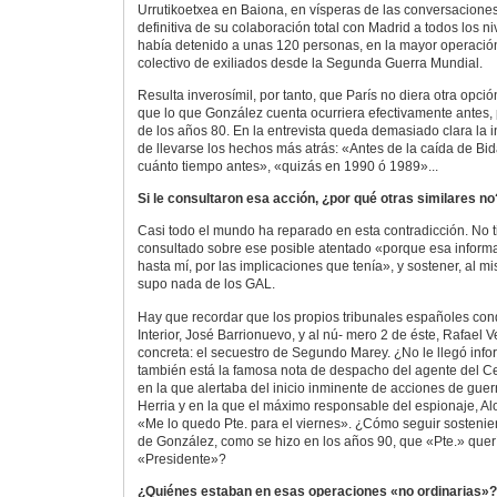
Urrutikoetxea en Baiona, en vísperas de las conversacione
definitiva de su colaboración total con Madrid a todos los n
había detenido a unas 120 personas, en la mayor operació
colectivo de exiliados desde la Segunda Guerra Mundial.
Resulta inverosímil, por tanto, que París no diera otra opció
que lo que González cuenta ocurriera efectivamente antes, 
de los años 80. En la entrevista queda demasiado clara la i
de llevarse los hechos más atrás: «Antes de la caída de Bi
cuánto tiempo antes», «quizás en 1990 ó 1989»...
Si le consultaron esa acción, ¿por qué otras similares no
Casi todo el mundo ha reparado en esta contradicción. No t
consultado sobre ese posible atentado «porque esa informa
hasta mí, por las implicaciones que tenía», y sostener, al 
supo nada de los GAL.
Hay que recordar que los propios tribunales españoles con
Interior, José Barrionuevo, y al nú- mero 2 de éste, Rafael 
concreta: el secuestro de Segundo Marey. ¿No le llegó inf
también está la famosa nota de despacho del agente del Ce
en la que alertaba del inicio inminente de acciones de guer
Herria y en la que el máximo responsable del espionaje, A
«Me lo quedo Pte. para el viernes». ¿Cómo seguir sostenie
de González, como se hizo en los años 90, que «Pte.» quer
«Presidente»?
¿Quiénes estaban en esas operaciones «no ordinarias»?