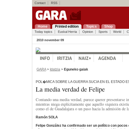
Contact
RSS
Home
Printed edition
Topics
Shop
Today topics
Euskal Herria
Opinion
Sports
World
C
2010 november 09
GARA
>
Idatzia
>
Eguneko gaiak
POL�MICA SOBRE LA GUERRA SUCIA EN EL ESTADO 
La media verdad de Felipe
Contando una media verdad, parece querer presentarse i
mientras niega explícitamente que aquello siquiera existi
como el de Guadalajara o un paso hacia la admisión de l
Ramón SOLA
Felipe González ha confirmado ser un político con pocos