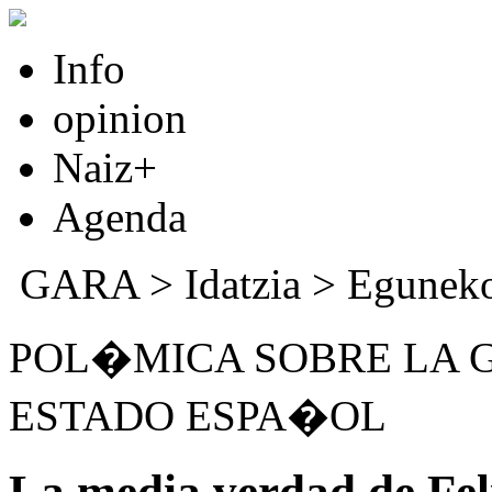
Info
opinion
Naiz+
Agenda
GARA
>
Idatzia
>
Eguneko
POL�MICA SOBRE LA G
ESTADO ESPA�OL
La media verdad de Fel