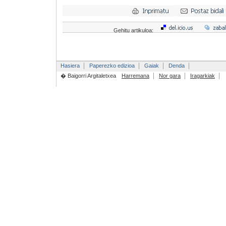
Gehitu artikuloa:
Hasiera
Paperezko edizioa
Gaiak
Denda
� Baigorri Argitaletxea
Harremana
Nor gara
Iragarkiak