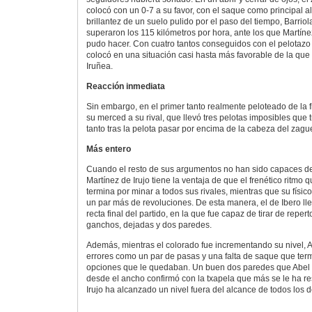
colocó con un 0-7 a su favor, con el saque como principal 
brillantez de un suelo pulido por el paso del tiempo, Barrio
superaron los 115 kilómetros por hora, ante los que Martíne
pudo hacer. Con cuatro tantos conseguidos con el pelotazo in
colocó en una situación casi hasta más favorable de la que t
Iruñea.
Reacción inmediata
Sin embargo, en el primer tanto realmente peloteado de la fi
su merced a su rival, que llevó tres pelotas imposibles que 
tanto tras la pelota pasar por encima de la cabeza del zagu
Más entero
Cuando el resto de sus argumentos no han sido capaces de 
Martínez de Irujo tiene la ventaja de que el frenético ritmo 
termina por minar a todos sus rivales, mientras que su físic
un par más de revoluciones. De esta manera, el de Ibero l
recta final del partido, en la que fue capaz de tirar de reper
ganchos, dejadas y dos paredes.
Además, mientras el colorado fue incrementando su nivel, A
errores como un par de pasas y una falta de saque que ter
opciones que le quedaban. Un buen dos paredes que Abel B
desde el ancho confirmó con la txapela que más se le ha re
Irujo ha alcanzado un nivel fuera del alcance de todos los 