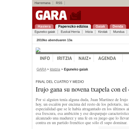
Harremana
RSS
Hasiera
Paperezko edizioa
Gaiak
Denda
Eguneko gaiak
Euskal Herria
Iritzia
Kirolak
Mundua
2010ko abenduaren 13a
GARA
>
Idatzia
>
Eguneko gaiak
FINAL DEL CUATRO Y MEDIO
Irujo gana su novena txapela con e
Por si alguien tenía alguna duda, Juan Martínez de Irujo
hoy, un escalón por encima del resto de los pelotaris, inc
especialidad que se le había atragantado en los últimos a
esa frescura, esa ambición y ese desparpajo característico
alcanzado una madurez y una fe en su juego que lo lleva
contra en un partido frenético que sólo él supo dominar.