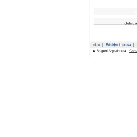
Gehitu a
Inicio
Edici�n impresa
� Baigorri Argitaletxea
Cont