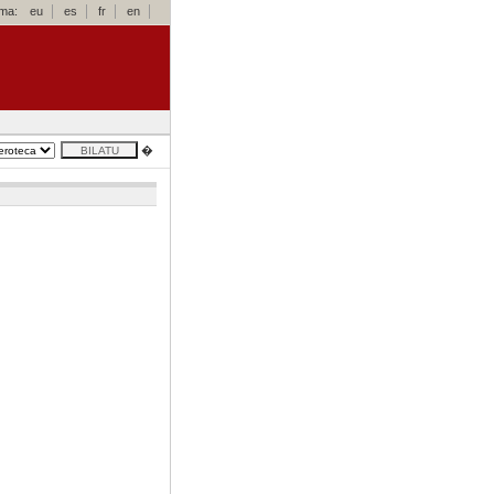
oma:
eu
es
fr
en
�