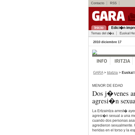
Contacto
RSS
Inicio
Edici�n impr
Temas del d�a
Euskal Her
2010 diciembre 17
GARA
>
Idatzia
>
Euskal 
MENOR DE EDAD
Dos j�venes ar
agresi�n sexua
La Ertzaintza arrest� ay
agresi�n sexual a una me
cuando dos personas asalta
agredieron sexualmente. U
heridas en el torso y la es