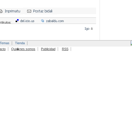
rtikuloa:
Temas
Tienda
acto
Qui�nes somos
Publicidad
RSS