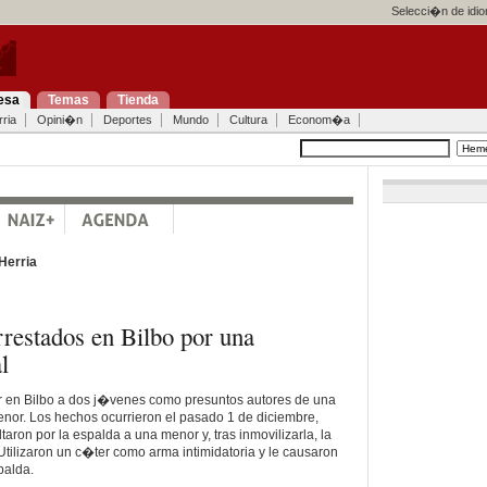
Selecci�n de idi
esa
Temas
Tienda
ria
Opini�n
Deportes
Mundo
Cultura
Econom�a
Herria
restados en Bilbo por una
l
er en Bilbo a dos j�venes como presuntos autores de una
nor. Los hechos ocurrieron el pasado 1 de diciembre,
ron por la espalda a una menor y, tras inmovilizarla, la
tilizaron un c�ter como arma intimidatoria y le causaron
palda.