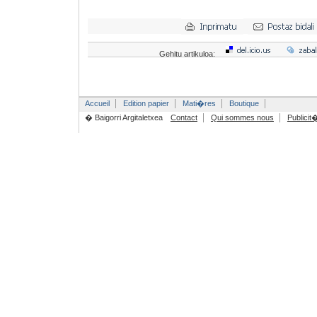
Gehitu artikuloa:
Accueil
Edition papier
Mati�res
Boutique
� Baigorri Argitaletxea
Contact
Qui sommes nous
Publicit