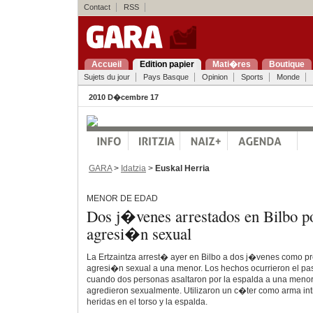
Contact
RSS
Accueil
Edition papier
Mati�res
Boutique
Sujets du jour
Pays Basque
Opinion
Sports
Monde
2010 D�cembre 17
GARA
>
Idatzia
>
Euskal Herria
MENOR DE EDAD
Dos j�venes arrestados en Bilbo p
agresi�n sexual
La Ertzaintza arrest� ayer en Bilbo a dos j�venes como p
agresi�n sexual a una menor. Los hechos ocurrieron el pa
cuando dos personas asaltaron por la espalda a una menor y,
agredieron sexualmente. Utilizaron un c�ter como arma int
heridas en el torso y la espalda.