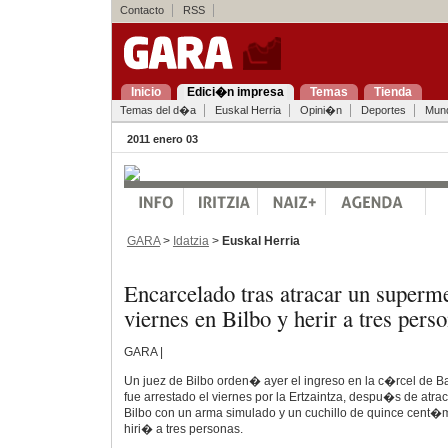
Contacto
RSS
Inicio
Edici�n impresa
Temas
Tienda
Temas del d�a
Euskal Herria
Opini�n
Deportes
Mun
2011 enero 03
GARA
>
Idatzia
>
Euskal Herria
Encarcelado tras atracar un superm
viernes en Bilbo y herir a tres pers
GARA |
Un juez de Bilbo orden� ayer el ingreso en la c�rcel de 
fue arrestado el viernes por la Ertzaintza, despu�s de atr
Bilbo con un arma simulado y un cuchillo de quince cent�m
hiri� a tres personas.