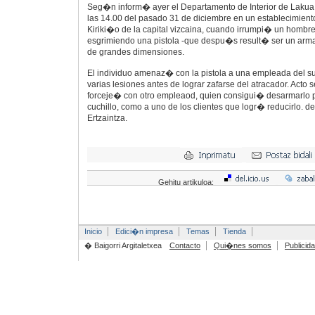
Seg�n inform� ayer el Departamento de Interior de Lakua,
las 14.00 del pasado 31 de diciembre en un establecimient
Kiriki�o de la capital vizcaina, cuando irrumpi� un hombre 
esgrimiendo una pistola -que despu�s result� ser un arma
de grandes dimensiones.
El individuo amenaz� con la pistola a una empleada del s
varias lesiones antes de lograr zafarse del atracador. Acto 
forceje� con otro empleaod, quien consigui� desarmarlo p
cuchillo, como a uno de los clientes que logr� reducirlo. 
Ertzaintza.
Gehitu artikuloa:
Inicio
Edici�n impresa
Temas
Tienda
� Baigorri Argitaletxea
Contacto
Qui�nes somos
Publicid