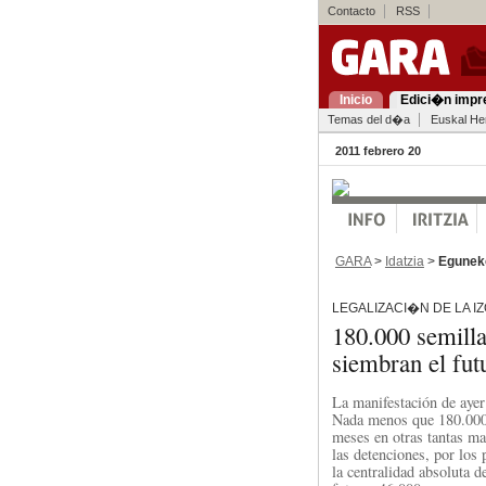
Contacto
RSS
Inicio
Edici�n impr
Temas del d�a
Euskal Her
2011 febrero 20
GARA
>
Idatzia
>
Egunek
LEGALIZACI�N DE LA I
180.000 semill
siembran el fut
La manifestación de ayer
Nada menos que 180.000 p
meses en otras tantas mar
las detenciones, por los
la centralidad absoluta 