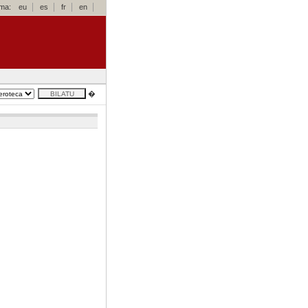
oma:
eu
es
fr
en
�