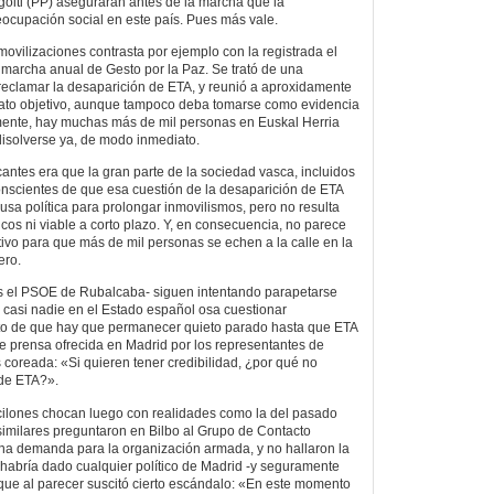
oiti (PP) aseguraran antes de la marcha que la
eocupación social en este país. Pues más vale.
movilizaciones contrasta por ejemplo con la registrada el
marcha anual de Gesto por la Paz. Se trató de una
reclamar la desaparición de ETA, y reunió a aproxidamente
dato objetivo, aunque tampoco deba tomarse como evidencia
mente, hay muchas más de mil personas en Euskal Herria
isolverse ya, de modo inmediato.
antes era que la gran parte de la sociedad vasca, incluidos
onscientes de que esa cuestión de la desaparición de ETA
usa política para prolongar inmovilismos, pero no resulta
ricos ni viable a corto plazo. Y, en consecuencia, no parece
tivo para que más de mil personas se echen a la calle en la
ero.
s el PSOE de Rubalcaba- siguen intentando parapetarse
o casi nadie en el Estado español osa cuestionar
o de que hay que permanecer quieto parado hasta que ETA
de prensa ofrecida en Madrid por los representantes de
 coreada: «Si quieren tener credibilidad, ¿por qué no
 de ETA?».
acilones chocan luego con realidades como la del pasado
 similares preguntaron en Bilbo al Grupo de Contacto
guna demanda para la organización armada, y no hallaron la
habría dado cualquier político de Madrid -y seguramente
 que al parecer suscitó cierto escándalo: «En este momento