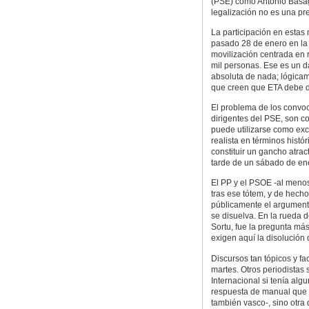
(PSE) como Antonio Basag
legalización no es una pr
La participación en estas 
pasado 28 de enero en la 
movilización centrada en 
mil personas. Ese es un 
absoluta de nada; lógica
que creen que ETA debe d
El problema de los convoc
dirigentes del PSE, son c
puede utilizarse como exc
realista en términos histó
constituir un gancho atrac
tarde de un sábado de en
El PP y el PSOE -al meno
tras ese tótem, y de hech
públicamente el argument
se disuelva. En la rueda 
Sortu, fue la pregunta más
exigen aquí la disolución
Discursos tan tópicos y f
martes. Otros periodistas
Internacional si tenía al
respuesta de manual que 
también vasco-, sino otra