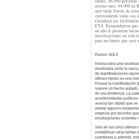
futuro. 46.000 personas 
mismo mes; 64.000 en Bi
ayer tarde Varias de esta
curiosamente todas sus d
GernikaA los facilitadore
ETA. Respondieron que «
un año le pusieron tare
movilizaciones no sólo h
para un futuro que será m
Ramón SOLA
Incluso para una sociedad
movilizada como la vasca
de manifestaciones nacion
últimos meses es una noti
Porque la manifestación d
supone un hecho aislado, 
de una tendencia. La cad
acontecimientos políticos
avanza tan rápido que se 
olvidar algunos eslabones
empezar por recordar que
movilizaciones recientes r
Sólo en los cinco últimos
contabilizan otras tantas
cuantiosas y, además, not