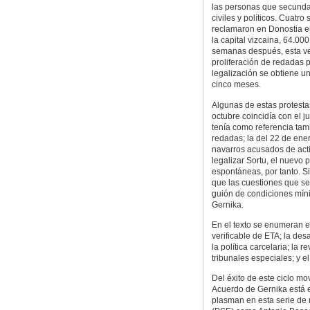
las personas que secunda
civiles y políticos. Cuat
reclamaron en Donostia el 
la capital vizcaina, 64.000
semanas después, esta ve
proliferación de redadas 
legalización se obtiene u
cinco meses.
Algunas de estas protesta
octubre coincidía con el ju
tenía como referencia tamb
redadas; la del 22 de ene
navarros acusados de activ
legalizar Sortu, el nuevo p
espontáneas, por tanto. S
que las cuestiones que s
guión de condiciones mín
Gernika.
En el texto se enumeran es
verificable de ETA; la de
la política carcelaria; la 
tribunales especiales; y el
Del éxito de este ciclo mo
Acuerdo de Gernika está 
plasman en esta serie de 