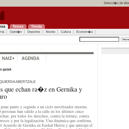
Selecci�n de idi
esa
Temas
Tienda
ria
Opini�n
Deportes
Mundo
Cultura
Econom�a
o gaiak
ZQUIERDA ABERTZALE
as que echan ra�z en Gernika y
uro
 pone punto y seguido a un ciclo movilizador enorme.
ersonas han salido a la calle en los últimos cinco
chas: por todos los derechos, contra la tortura, contra
 presos y por la legalización. Una dinámica que confirma
del Acuerdo de Gernika en Euskal Herria y que anticipa el