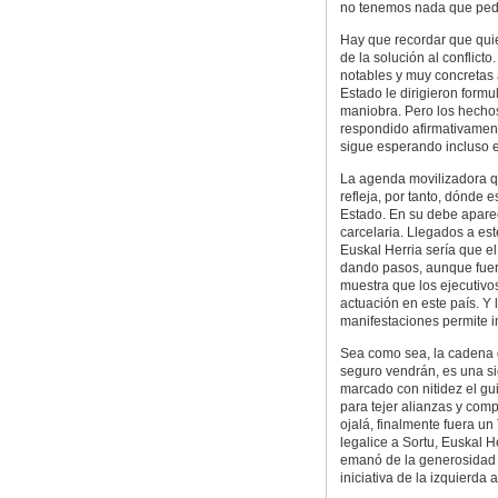
no tenemos nada que pedi
Hay que recordar que quie
de la solución al conflict
notables y muy concretas 
Estado le dirigieron for
maniobra. Pero los hecho
respondido afirmativament
sigue esperando incluso 
La agenda movilizadora q
refleja, por tanto, dónde e
Estado. En su debe aparece
carcelaria. Llegados a es
Euskal Herria sería que e
dando pasos, aunque fuera
muestra que los ejecutiv
actuación en este país. Y 
manifestaciones permite in
Sea como sea, la cadena d
seguro vendrán, es una si
marcado con nitidez el g
para tejer alianzas y com
ojalá, finalmente fuera u
legalice a Sortu, Euskal 
emanó de la generosidad e
iniciativa de la izquierda 