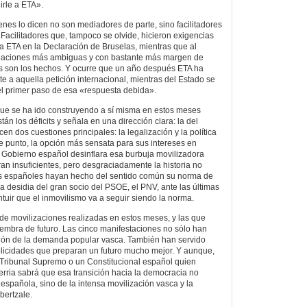
rle a ETA».
nes lo dicen no son mediadores de parte, sino facilitadores
o. Facilitadores que, tampoco se olvide, hicieron exigencias
a ETA en la Declaración de Bruselas, mientras que al
mulaciones más ambiguas y con bastante más margen de
s son los hechos. Y ocurre que un año después ETA ha
e a aquella petición internacional, mientras del Estado se
el primer paso de esa «respuesta debida».
ue se ha ido construyendo a sí misma en estos meses
stán los déficits y señala en una dirección clara: la del
n dos cuestiones principales: la legalización y la política
te punto, la opción más sensata para sus intereses en
l Gobierno español desinflara esa burbuja movilizadora
n insuficientes, pero desgraciadamente la historia no
os españoles hayan hecho del sentido común su norma de
la desidia del gran socio del PSOE, el PNV, ante las últimas
tuir que el inmovilismo va a seguir siendo la norma.
e movilizaciones realizadas en estos meses, y las que
embra de futuro. Las cinco manifestaciones no sólo han
uión de la demanda popular vasca. También han servido
plicidades que preparan un futuro mucho mejor. Y aunque,
n Tribunal Supremo o un Constitucional español quien
Herria sabrá que esa transición hacia la democracia no
spañola, sino de la intensa movilización vasca y la
abertzale.