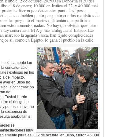
en Bilbo el 2 de octubre; 20.500 en Donostia el 30 del
lbo el 8 de enero; 10.000 en Iruñea el 22; y 40.000 más
s protestas fueron por detonantes puntuales, pero
emandas coinciden punto por punto con los requisitos de
s se les preguntó el martes qué tenían que pedirle a
en este momento, nada». No hay que olvidar que hace
as muy concretas a ETA y más ambiguas al Estado. Las
an marcado la agenda vasca, han tejido complicidades
ejor si, como en Egipto, lo gana el pueblo en la calle
 históricamente tan
, la concatenación
ales exitosas en los
cia de impacto.
e ayer en Bilbo no
sino la confirmación
ena de
 en Euskal Herria
corre el riesgo de
, y por eso conviene
 la secuencia de
esulta apabullante.
 meses se
 manifestaciones muy
ablemente plurales. El 2 de octubre, en Bilbo, fueron 46.000