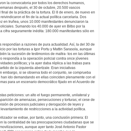
ron la convocatoria por todos los derechos humanos,
ro semanas después, el 30 de octubre, 20.500 vascos
final de la práctica de la tortura. El 8 de enero, de nuevo en
 reivindicaron el fin de la actual política carcelaria. Dos
z en Iruñea, unos 10.000 manifestantes denunciaron la
policiales. Sumando los 40.000 de ayer en Bilbo por la
na cifra seguramente inédita: 180.000 manifestantes sólo en
s respondían a razones de pura actualidad. Así, la del 30 de
icio por las torturas a Igor Portu y Mattin Sarasola, aunque
ién la sucesión de testimonios de maltra- tos en las últimas
ro respondía a la operación policial contra once jóvenes
idades políticas; y la ayer daba réplica a las trabas para
artido de la izquierda abertzale. Eran iniciativas
in embargo, si se observa todo el conjunto, se comprueba
e han ido demandando en ellas coinciden plenamente con el
imas para un escenario democrático fijado en el Acuerdo de
tas peticiones: un alto el fuego permanente, unilateral y
saparición de amenazas, persecuciones y torturas; el cese de
revisión de procesos judiciales y derogación de leyes y
 levantamiento de restriccciones a la actividad política.
vilizador se extrae, por tanto, una conclusión primera: El
en la centralidad de las preocupaciones ciudadanas que se
movilizaciones, aunque ayer tanto José Antonio Pastor