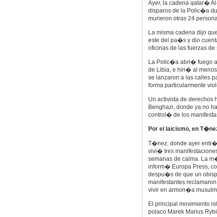
Ayer, la cadena qatar� A
disparos de la Polic�a d
murieron otras 24 persona
La misma cadena dijo que 
este del pa�s y dio cuen
oficinas de las fuerzas d
La Polic�a abri� fuego ay
de Libia, e hiri� al men
se lanzaron a las calles 
forma particularmente viol
Un activista de derecho
Benghazi, donde ya no ha
control� de los manifestan
Por el laicismo, en T�ne
T�nez, donde ayer entr� 
vivi� tres manifestacione
semanas de calma. La m�
inform� Europa Press, cont
despu�s de que un obispo
manifestantes reclamaron
vivir en armon�a musulma
El principal movimiento i
polaco Marek Marius Rybin