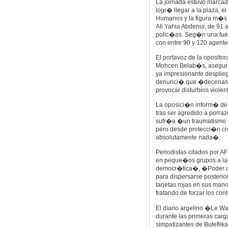
La jornada estuvo marcada
logr� llegar a la plaza, e
Humanos y la figura m�s 
Ali Yahia Abdenur, de 91
polic�as. Seg�n una fuen
con entre 90 y 120 agente
El portavoz de la oposito
Mohcen Belab�s, asegur� 
ya impresionante desplie
denunci� que �decenas d
provocar disturbios viole
La oposici�n inform� de 
tras ser agredido a porra
sufr�a �un traumatismo c
pero desde protecci�n ci
absolutamente nada�.
Periodistas citados por A
en peque�os grupos a la 
democr�tica�, �Poder a
para dispersarse posterio
tarjetas rojas en sus man
tratando de forzar los cont
El diario argelino �Le W
durante las primeras carg
simpatizantes de Buteflik