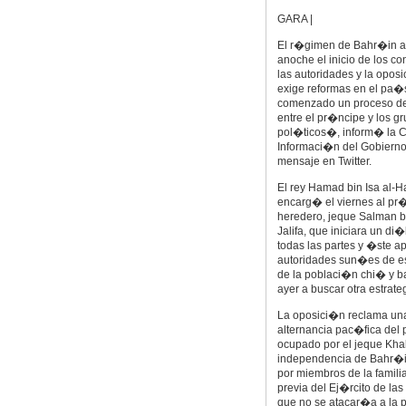
GARA |
El r�gimen de Bahr�in 
anoche el inicio de los co
las autoridades y la opos
exige reformas en el pa
comenzado un proceso d
entre el pr�ncipe y los g
pol�ticos�, inform� la 
Informaci�n del Gobierno
mensaje en Twitter.
El rey Hamad bin Isa al-Ha
encarg� el viernes al pr
heredero, jeque Salman b
Jalifa, que iniciara un di
todas las partes y �ste 
autoridades sun�es de e
de la poblaci�n chi� y ba
ayer a buscar otra estrate
La oposici�n reclama una
alternancia pac�fica del
ocupado por el jeque Khal
independencia de Bahr�in,
por miembros de la familia
previa del Ej�rcito de la
que no se atacar�a a la 