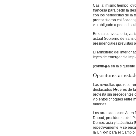
Casi al mismo tiempo, otr
francesa para pedir la des
con los periodistas de la
prensa fueron calificadas
vio obligado a pedir discu
En otra convocatoria, var
actual Gobierno de transi
presidenciales previstas p
El Ministerio del Interior
leyes de emergencia impl
(contin�a en la siguient
Opositores arrestad
Las revueltas que recorr
destacados l�deres de la 
protesta sin precedentes 
violentos choques entre 
muertes.
Los arrestados son Aden
Daoud, presidentes del P
Democracia y la Justicia 
repectivamente, y se encu
la Uni�n para el Cambio 