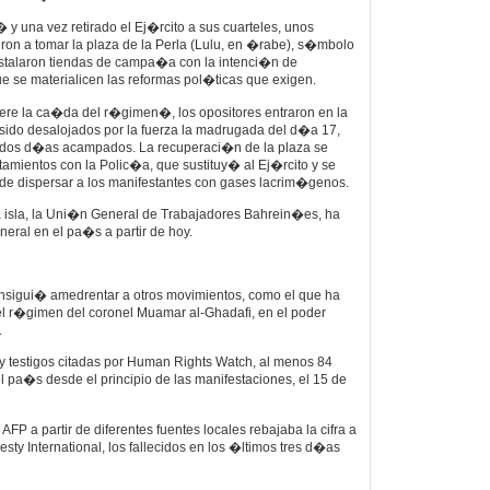
y una vez retirado el Ej�rcito a sus cuarteles, unos
ron a tomar la plaza de la Perla (Lulu, en �rabe), s�mbolo
nstalaron tiendas de campa�a con la intenci�n de
 se materialicen las reformas pol�ticas que exigen.
iere la ca�da del r�gimen�, los opositores entraron en la
ido desalojados por la fuerza la madrugada del d�a 17,
os d�as acampados. La recuperaci�n de la plaza se
tamientos con la Polic�a, que sustituy� al Ej�rcito y se
os de dispersar a los manifestantes con gases lacrim�genos.
 la isla, la Uni�n General de Trabajadores Bahrein�es, ha
ral en el pa�s a partir de hoy.
sigui� amedrentar a otros movimientos, como el que ha
 el r�gimen del coronel Muamar al-Ghadafi, en el poder
.
testigos citadas por Human Rights Watch, al menos 84
 pa�s desde el principio de las manifestaciones, el 15 de
AFP a partir de diferentes fuentes locales rebajaba la cifra a
ty International, los fallecidos en los �ltimos tres d�as