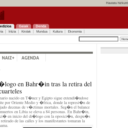
Hautatu hizkunt
edizioa
Gaiak
Denda
ria
Iritzia
Kirolak
Mundua
Kultura
Ekonomia
a
logo en Bahr�in tras la retira del
cuarteles
onario nacido en T�nez y Egipto sigue extendi�ndose
te por Oriente Medio y �frica, donde la represi�n de
jado decenas de v�ctimas mortales. Seg�n el balance
uertos en Libia se eleva a 84 personas. En Bahr�in,
nci� en inicio del di�logo con la oposici�n, despu�s
retirado de las calles y los manifestantes tomaran la
nama.