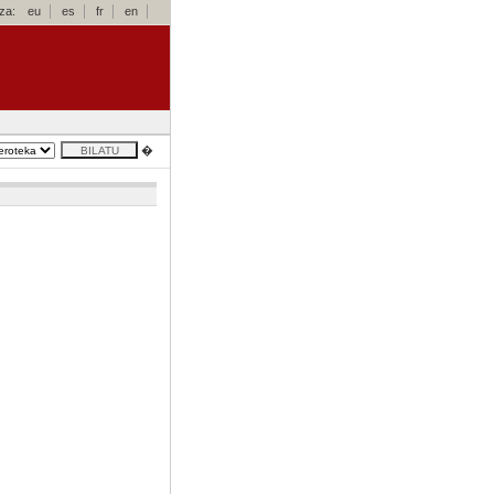
za:
eu
es
fr
en
�