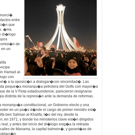
anunci�
ntactos entre
ici�n que
�s. �Ha
e di�logo
rupos
Comisi�n de
 en un
lifa
�ncipe
in Hamad al-
�logo con
apel� a la oposici�n a dialogar�con sinceridad�. Las
sta peque�a monarqu�a petrolera del Golfo con mayor�a
se de la V Flota estadounidense, parecieron resignarse
gia distinta de la represi�n ante la demanda de reformas.
 monarqu�a constitucional, un Gobierno electo y una
 poder en un pa�s d�nde el cargo de primer ministro est�
ifa ben Salman al-Khalifa, t�o del rey, desde la
 en 1971, y donde los ministerios clave est�n dirigidos
 real, y antes del inicio del di�logo exig�a la retirada
s calles de Manama, la capital bahrein�, y garant�as de
poblaci�n.