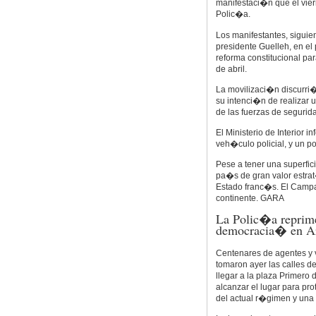
manifestaci�n que el vier
Polic�a.
Los manifestantes, siguie
presidente Guelleh, en e
reforma constitucional par
de abril.
La movilizaci�n discurri�
su intenci�n de realizar u
de las fuerzas de segurid
El Ministerio de Interior 
veh�culo policial, y un p
Pese a tener una superfic
pa�s de gran valor estrat
Estado franc�s. El Camp
continente. GARA
La Polic�a reprime
democracia� en A
Centenares de agentes y 
tomaron ayer las calles d
llegar a la plaza Primero
alcanzar el lugar para prot
del actual r�gimen y una