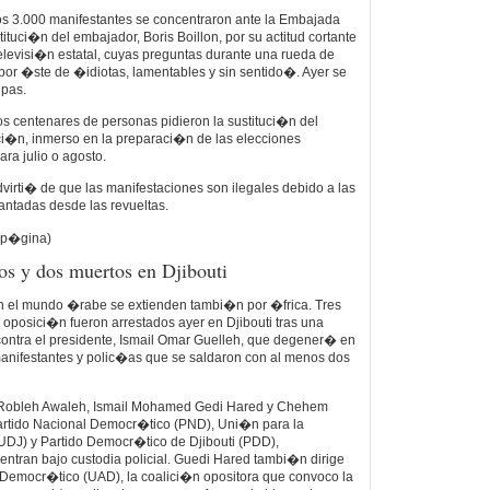
os 3.000 manifestantes se concentraron ante la Embajada
tituci�n del embajador, Boris Boillon, por su actitud cortante
 televisi�n estatal, cuyas preguntas durante una rueda de
 por �ste de �idiotas, lamentables y sin sentido�. Ayer se
lpas.
ios centenares de personas pidieron la sustituci�n del
ci�n, inmerso en la preparaci�n de las elecciones
ara julio o agosto.
 advirti� de que las manifestaciones son ilegales debido a las
antadas desde las revueltas.
e p�gina)
os y dos muertos en Djibouti
en el mundo �rabe se extienden tambi�n por �frica. Tres
oposici�n fueron arrestados ayer en Djibouti tras una
contra el presidente, Ismail Omar Guelleh, que degener� en
manifestantes y polic�as que se saldaron con al menos dos
 Robleh Awaleh, Ismail Mohamed Gedi Hared y Chehem
artido Nacional Democr�tico (PND), Uni�n para la
(UDJ) y Partido Democr�tico de Djibouti (PDD),
entran bajo custodia policial. Guedi Hared tambi�n dirige
Democr�tico (UAD), la coalici�n opositora que convoco la