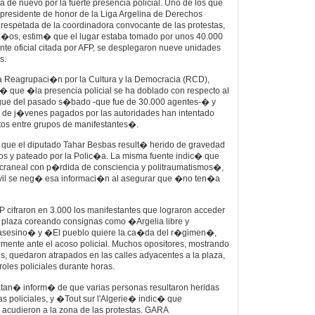
 de nuevo por la fuerte presencia policial. Uno de los que
l presidente de honor de la Liga Argelina de Derechos
respetada de la coordinadora convocante de las protestas,
 a�os, estim� que el lugar estaba tomado por unos 40.000
te oficial citada por AFP, se desplegaron nueve unidades
s.
ra Reagrupaci�n por la Cultura y la Democracia (RCD),
que �la presencia policial se ha doblado con respecto al
gue del pasado s�bado -que fue de 30.000 agentes-� y
e j�venes pagados por las autoridades han intentado
ntos entre grupos de manifestantes�.
que el diputado Tahar Besbas result� herido de gravedad
zos y pateado por la Polic�a. La misma fuente indic� que
raneal con p�rdida de consciencia y politraumatismos�,
vil se neg� esa informaci�n al asegurar que �no ten�a
FP cifraron en 3.000 los manifestantes que lograron acceder
plaza coreando consignas como �Argelia libre y
sesino� y �El pueblo quiere la ca�da del r�gimen�,
rmente ante el acoso policial. Muchos opositores, mostrando
os, quedaron atrapados en las calles adyacentes a la plaza,
roles policiales durante horas.
atan� inform� de que varias personas resultaron heridas
as policiales, y �Tout sur l'Algerie� indic� que
a acudieron a la zona de las protestas. GARA