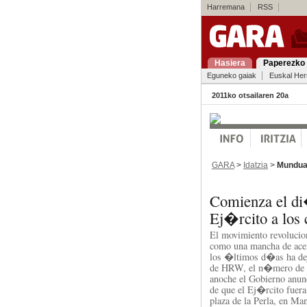
Harremana
RSS
Hasiera
Paperezko 
Eguneko gaiak
Euskal Her
2011ko otsailaren 20a
GARA
>
Idatzia
>
Mundu
Comienza el di�
Ej�rcito a los 
El movimiento revoluci
como una mancha de acei
los �ltimos d�as ha de
de HRW, el n�mero de m
anoche el Gobierno anu
de que el Ej�rcito fuera 
plaza de la Perla, en Ma