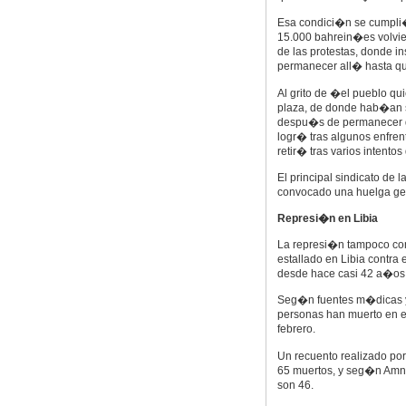
Esa condici�n se cumpli� 
15.000 bahrein�es volvie
de las protestas, donde i
permanecer all� hasta que
Al grito de �el pueblo qu
plaza, de donde hab�an s
despu�s de permanecer d
logr� tras algunos enfren
retir� tras varios intent
El principal sindicato de
convocado una huelga gene
Represi�n en Libia
La represi�n tampoco con
estallado en Libia contra
desde hace casi 42 a�os
Seg�n fuentes m�dicas y 
personas han muerto en el
febrero.
Un recuento realizado por 
65 muertos, y seg�n Amnes
son 46.