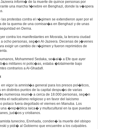
l-Jazeera inform� de la muerte de quince personas por
urante una marcha f�nebre en Benghazi, donde la v�spera
s.
las protestas contra el r�gimen se extendieron ayer por el
ta de la quema de una comisar�a en Benghazi y de unas
e seguridad en Derna.
er contra los manifestantes en Mosrata, la tercera ciudad
os a ocho personas, seg�n Al-Jazeera. Decenas de j�venes
para exigir un cambio de r�gimen y fueron reprimidos de
enta.
s humanos, Mohammed Sedaka, se�al� a Efe que ayer
b�a militares ni polic�as, estaba �totalmente bajo
tes contrarios a Al-Ghadafi.
z
en vigor la amnist�a general para los presos pol�ticos,
s en distintos puntos de la capital despu�s de varias
s numerosa reuni� a cerca de 18.000 personas, seg�n
ra el radicalismo religioso y en favor del laicismo
 polaco fuera degollado el viernes en Manuba. Los
 una �rep�blica laica� y multucultural en la que puedan
nes, jud�os y cristianos.
slamista tunecino, Ennhada, conden� la muerte del obispo
ski y pidi� al Gobierno que encuentre a los culpables.