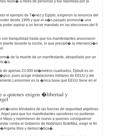
nes reuni� a miles de personas y fue reprimida por la
ndo el ejemplo de T�nez y Egipto, exigieron la renuncia del
l poder desde 1999 y que el a�o pasado promovi� una
a poder aspirar a un tercer mandato en las elecciones del 8
 con tranquilidad hasta que los manifestantes anunciaron
n plante durante la noche, lo que precipit� la intervenci�n
ad.
inform� de la muerte de un manifestante, atropellado por un
olic�a.
ie de apenas 23.000 kil�metros cuadrados, Djibuti es un
�gico, pues acoge instalaciones militares de EEUU y del
amento Lemonnier es la �nica base que EEUU tiene en el
 a quienes exigen �libertad y
rgel
veh�culos blindados de las fuerzas de seguridad argelinas
e Argel para que los manifestantes opositores no pudieran
 de Mayo y reprimieron de nuevo a quienes consiguieron
estar contra el Gobierno de Abdelaziz Buteflika, exigir el fin
 �Argelia libre y democr�tica�.