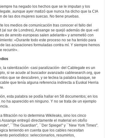
siempre ha negado los hechos que se le imputan y los
legate, aunque ayer matizó que nunca ha dicho que la CIA
ón de las dos mujeres suecas. No tiene pruebas.
 los medios de comunicación tras conocer el fallo del
t (al sur de Londres), Assange se quejó además de que «el
nes de arresto europeas salen adelante» y arremetió con
imiento: «Durante todo este proceso no se ha tenido para
z de las acusaciones formuladas contra mí. Y siempre hemos
 recurrir».
edios
, la ralentización -casi paralización- del Cablegate es un
plo, si se acude al buscador avanzado cablesearch.org, que
tos que se descubren, y se teclea la palabra basque, se
cable que tenía alguna referencia indirecta a Euskal Herria
re.
ción, esta palabra se podía hallar en 58 documentos; en los
a, no ha aparecido en ninguno. Y no se trata de un ejemplo
encia.
la filtración no lo determina Wikileaks, sino los cinco
 Assange entregó directamente el material en otoño
onde'', ``The Guardian'', ``Der Spiegel'' y ``New York Times''.
lógica teniendo en cuenta que los cables necesitan
ento periodístico: seleccionarlos, resumirlos,