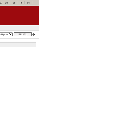
e:
eu
es
fr
en
�