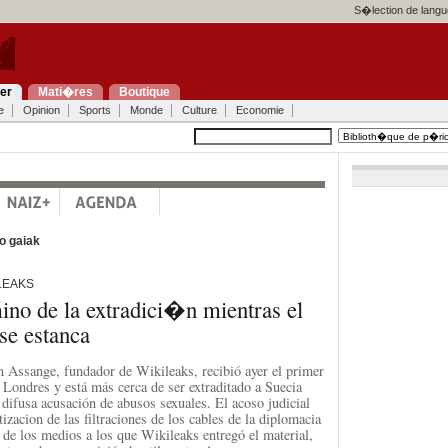
S�lection de langu
ier
Mati�res
Boutique
e
Opinion
Sports
Monde
Culture
Economie
o gaiak
LEAKS
no de la extradici�n mientras el
e estanca
 Assange, fundador de Wikileaks, recibió ayer el primer
n Londres y está más cerca de ser extraditado a Suecia
 difusa acusación de abusos sexuales. El acoso judicial
ntizacion de las filtraciones de los cables de la diplomacia
 de los medios a los que Wikileaks entregó el material,