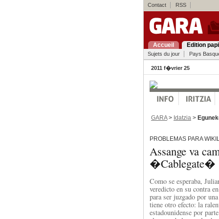
Contact
RSS
Accueil
Edition pap
Sujets du jour
Pays Basqu
2011 f�vrier 25
GARA
>
Idatzia
>
Egunek
PROBLEMAS PARA WIKI
Assange va cami
�Cablegate� s
Como se esperaba, Julian
veredicto en su contra e
para ser juzgado por una
tiene otro efecto: la rale
estadounidense por parte