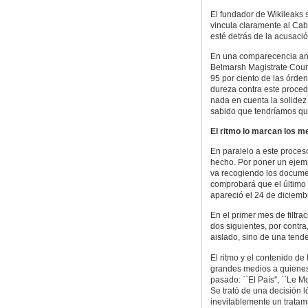
El fundador de Wikileaks 
vincula claramente al Cab
esté detrás de la acusaci
En una comparecencia ante
Belmarsh Magistrate Cour
95 por ciento de las órde
dureza contra este proced
nada en cuenta la solide
sabido que tendríamos que
El ritmo lo marcan los m
En paralelo a este proceso
hecho. Por poner un ejem
va recogiendo los documen
comprobará que el último 
apareció el 24 de diciemb
En el primer mes de filtra
dos siguientes, por contr
aislado, sino de una tend
El ritmo y el contenido de 
grandes medios a quienes
pasado: ``El País'', ``Le M
Se trató de una decisión 
inevitablemente un tratami