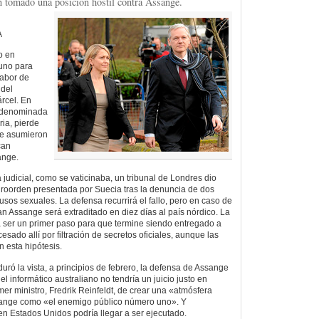
n tomado una posición hostil contra Assange.
A
o en
uno para
labor de
 del
árcel. En
a denominada
ria, pierde
ue asumieron
can
ange.
judicial, como se vaticinaba, un tribunal de Londres dio
euroorden presentada por Suecia tras la denuncia de dos
sos sexuales. La defensa recurrirá el fallo, pero en caso de
an Assange será extraditado en diez días al país nórdico. La
 ser un primer paso para que termine siendo entregado a
sado allí por filtración de secretos oficiales, aunque las
 esta hipótesis.
duró la vista, a principios de febrero, la defensa de Assange
l informático australiano no tendría un juicio justo en
er ministro, Fredrik Reinfeldt, de crear una «atmósfera
Assange como «el enemigo público número uno». Y
n Estados Unidos podría llegar a ser ejecutado.