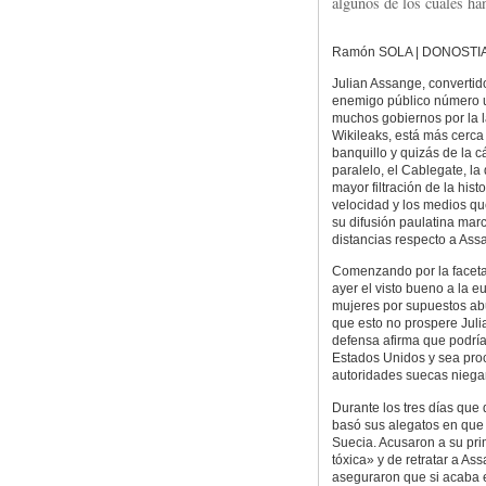
algunos de los cuales ha
Ramón SOLA | DONOSTI
Julian Assange, convertid
enemigo público número 
muchos gobiernos por la 
Wikileaks, está más cerca
banquillo y quizás de la c
paralelo, el Cablegate, l
mayor filtración de la histo
velocidad y los medios q
su difusión paulatina mar
distancias respecto a Ass
Comenzando por la faceta 
ayer el visto bueno a la 
mujeres por supuestos abu
que esto no prospere Juli
defensa afirma que podría
Estados Unidos y sea proce
autoridades suecas niegan
Durante los tres días que 
basó sus alegatos en que e
Suecia. Acusaron a su prim
tóxica» y de retratar a 
aseguraron que si acaba e