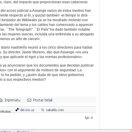
ás, claro, del impacto que proporcionan esas cabeceras.
o del acoso judicial a Assange varios de estos medios han
nte respecto al él, y quizás también -el tiempo lo dirá-
El fundador de Wikileaks ya se ha mostrado molesto con
ratamiento del tema y los cables han comenzado a aparecer
se, ``The Telegraph''. ``El País'' ha dado también notable
e las mujeres suecas, incluida una entrevista a su abogado
l menos un año de cárcel».
diario madrileño reunió a los cinco directores para hablar
. Su director, Javier Moreno, dijo que Assange «es una
y que aplicarle el rigor y las normas profesionales».
os ya anunciaron que los documentos que decidan publicar
dos» con el argumento de motivos de seguridad. La
 lo ha pedido, y ¿quién duda de que otros gobiernos
o a sus respectivos medios?
rtikuloa:
ati�res
Boutique