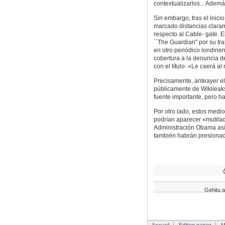
contextualizarlos... Adem
Sin embargo, tras el inici
marcado distancias clarame
respecto al Cable- gate. 
``The Guardian'' por su t
en otro periódico londinen
cobertura a la denuncia d
con el título: «Le caerá a
Precisamente, anteayer el 
públicamente de Wikileaks
fuente importante, pero ha
Por otro lado, estos medi
podrían aparecer «mutila
Administración Obama así
también habrán presionad
Gehitu a
Accueil
Edition papier
M