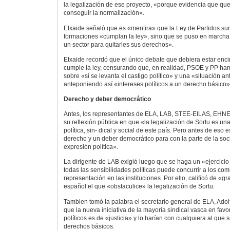
la legalización de ese proyecto, «porque evidencia que qu
conseguir la normalización».
Etxaide señaló que es «mentira» que la Ley de Partidos sur
formaciones «cumplan la ley», sino que se puso en marcha 
un sector para quitarles sus derechos».
Etxaide recordó que el único debate que debiera estar enci
cumple la ley, censurando que, en realidad, PSOE y PP han
sobre «si se levanta el castigo político» y una «situación a
anteponiendo así «intereses políticos a un derecho básico»
Derecho y deber democrático
Antes, los representantes de ELA, LAB, STEE-EILAS, EHNE 
su reflexión pública en que «la legalización de Sortu es un
política, sin- dical y social de este país. Pero antes de eso
derecho y un deber democrático para con la parte de la so
expresión política».
La dirigente de LAB exigió luego que se haga un «ejercici
todas las sensibilidades políticas puede concurrir a los co
representación en las instituciones. Por ello, calificó de «
español el que «obstaculice» la legalización de Sortu.
Tambien tomó la palabra el secretario general de ELA, Ado
que la nueva iniciativa de la mayoría sindical vasca en favor
políticos es de «justicia» y lo harían con cualquiera al que 
derechos básicos.