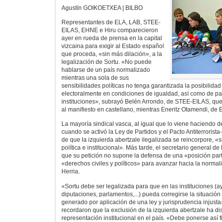
Agustín GOIKOETXEA | BILBO
Representantes de ELA, LAB, STEE-
EILAS, EHNE e Hiru comparecieron
ayer en rueda de prensa en la capital
vizcaina para exigir al Estado español
que proceda, «sin más dilación», a la
legalización de Sortu. «No puede
hablarse de un país normalizado
mientras una sola de sus
sensibilidades políticas no tenga garantizada la posibilidad
electoralmente en condiciones de igualdad, así como de par
instituciones», subrayó Belén Arrondo, de STEE-EILAS, que
al manifiesto en castellano, mientras Eneritz Otamendi, de
La mayoría sindical vasca, al igual que lo viene haciendo 
cuando se activó la Ley de Partidos y el Pacto Antiterrorista-
de que la izquierda abertzale ilegalizada se reincorpore, «s
política e institucional». Más tarde, el secretario general d
que su petición no supone la defensa de una «posición part
«derechos civiles y políticos» para avanzar hacia la normali
Herria.
«Sortu debe ser legalizada para que en las instituciones (
diputaciones, parlamentos,...) pueda corregirse la situació
generado por aplicación de una ley y jurisprudencia injust
recordaron que la exclusión de la izquierda abertzale ha di
representación institucional en el país. «Debe ponerse así fi