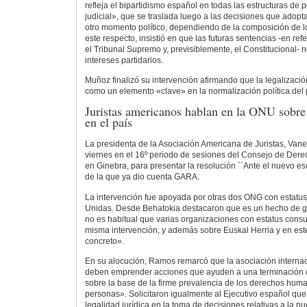
refleja el bipartidismo español en todas las estructuras de 
judicial», que se traslada luego a las decisiones que adopt
otro momento político, dependiendo de la composición de lo
este respecto, insistió en que las futuras sentencias -en ref
el Tribunal Supremo y, previsiblemente, el Constitucional- 
intereses partidarios.
Muñoz finalizó su intervención afirmando que la legalizaci
como un elemento «clave» en la normalización política del 
Juristas americanos hablan en la ONU sobre
en el país
La presidenta de la Asociación Americana de Juristas, Vane
viernes en el 16º periodo de sesiones del Consejo de De
en Ginebra, para presentar la resolución ``Ante el nuevo esc
de la que ya dio cuenta GARA.
La intervención fue apoyada por otras dos ONG con estatus
Unidas. Desde Behatokia destacaron que es un hecho de g
no es habitual que varias organizaciones con estatus consu
misma intervención, y además sobre Euskal Herria y en este
concreto».
En su alocución, Ramos remarcó que la asociación interna
deben emprender acciones que ayuden a una terminación def
sobre la base de la firme prevalencia de los derechos hum
personas». Solicitaron igualmente al Ejecutivo español que 
legalidad jurídica en la toma de decisiones relativas a la nu