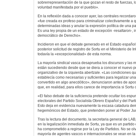
sobrerrepresentación de la que gozan el resto de fuerzas, lo
voluntad manifestada por el pueblo».
En la reflexión dada a conocer ayer, las centrales recordar
«fue creada ex profeso para criminalizar colectivamente a 
determinadas ideas y anular la expresión política de una pa
Es una ley propia de un estado de excepción -resaltaron-, 
democrático de Derecho».
Incidieron en que el debate generado en el Estado español 
posterior solicitud de registro de Sortu en el Ministerio de I
todavía la «excepcionalidad» de esta norma.
La mayoría sindical vasca desaprueba los discursos y las m
están sucediendo desde que se diera a conocer el nuevo pro
organizativo de la izquierda abertzale. «Las condiciones q
establecía como necesarias y suficientes para legalizar una
convertido en algo anecdótico», denunciaron antes de apost
que, en realidad, para ellos carece de importancia si Sortu 
«El falso debate de la suficiencia pretende ocultar los espur
electorales del Partido Socialista Obrero Español y del Part
Esto deja en evidencia nuevamente la escasa catadura demo
hegemónicos del Estado, que pretenden poner al Poder Judi
Tras la lectura del documento, la secretaria general de LAB,
en la legalización inmediata de Sortu, ya que es un partido
ha comprometido a regirse por la Ley de Partidos. No se olv
mayoría de agentes vascos e internacionales se vean en la 