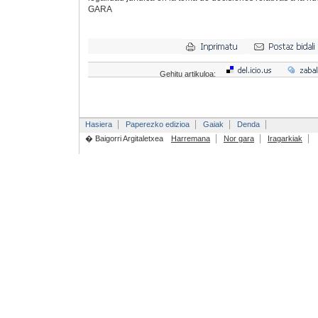
GARA
Gehitu artikuloa:
Hasiera
Paperezko edizioa
Gaiak
Denda
� Baigorri Argitaletxea
Harremana
Nor gara
Iragarkiak