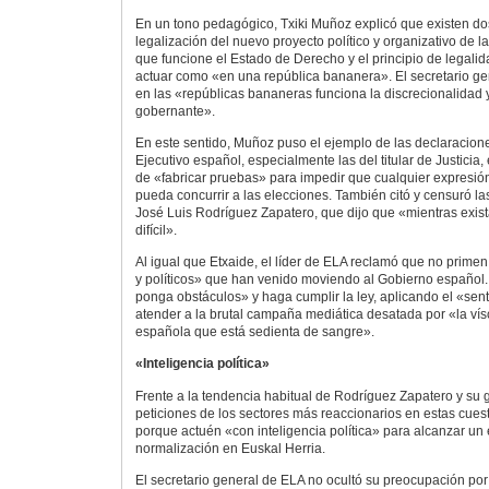
En un tono pedagógico, Txiki Muñoz explicó que existen dos
legalización del nuevo proyecto político y organizativo de la
que funcione el Estado de Derecho y el principio de legalida
actuar como «en una república bananera». El secretario g
en las «repúblicas bananeras funciona la discrecionalidad y
gobernante».
En este sentido, Muñoz puso el ejemplo de las declaracione
Ejecutivo español, especialmente las del titular de Justicia
de «fabricar pruebas» para impedir que cualquier expresión
pueda concurrir a las elecciones. También citó y censuró la
José Luis Rodríguez Zapatero, que dijo que «mientras exist
difícil».
Al igual que Etxaide, el líder de ELA reclamó que no primen 
y políticos» que han venido moviendo al Gobierno español. 
ponga obstáculos» y haga cumplir la ley, aplicando el «se
atender a la brutal campaña mediática desatada por «la ví
española que está sedienta de sangre».
«Inteligencia política»
Frente a la tendencia habitual de Rodríguez Zapatero y su 
peticiones de los sectores más reaccionarios en estas cue
porque actuén «con inteligencia política» para alcanzar un
normalización en Euskal Herria.
El secretario general de ELA no ocultó su preocupación por 