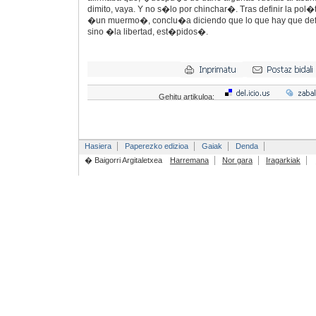
dimito, vaya. Y no s�lo por chinchar�. Tras definir la pol
�un muermo�, conclu�a diciendo que lo que hay que defe
sino �la libertad, est�pidos�.
Gehitu artikuloa:
Hasiera
Paperezko edizioa
Gaiak
Denda
� Baigorri Argitaletxea
Harremana
Nor gara
Iragarkiak