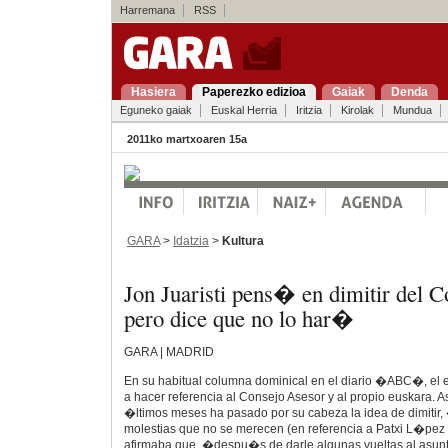
Harremana
RSS
Hasiera
Paperezko edizioa
Gaiak
Denda
Eguneko gaiak
Euskal Herria
Iritzia
Kirolak
Mundua
2011ko martxoaren 15a
GARA
>
Idatzia
>
Kultura
Jon Juaristi pens� en dimitir del C
pero dice que no lo har�
GARA | MADRID
En su habitual columna dominical en el diario �ABC�, el es
a hacer referencia al Consejo Asesor y al propio euskara. 
�ltimos meses ha pasado por su cabeza la idea de dimitir,
molestias que no se merecen (en referencia a Patxi L�pez 
afirmaba que, �despu�s de darle algunas vueltas al asunt