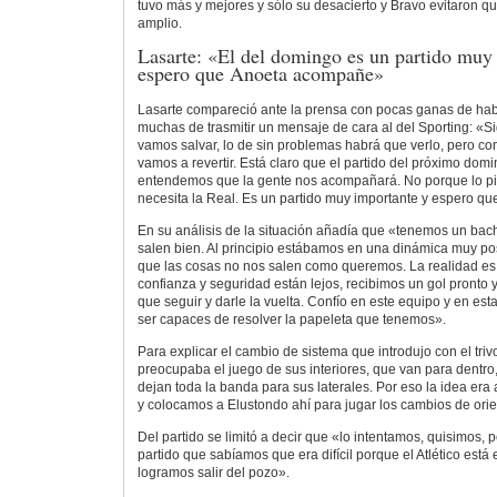
tuvo más y mejores y sólo su desacierto y Bravo evitaron q
amplio.
Lasarte: «El del domingo es un partido muy
espero que Anoeta acompañe»
Lasarte compareció ante la prensa con pocas ganas de habl
muchas de trasmitir un mensaje de cara al del Sporting: «
vamos salvar, lo de sin problemas habrá que verlo, pero conf
vamos a revertir. Está claro que el partido del próximo dom
entendemos que la gente nos acompañará. No porque lo pid
necesita la Real. Es un partido muy importante y espero q
En su análisis de la situación añadía que «tenemos un bac
salen bien. Al principio estábamos en una dinámica muy pos
que las cosas no nos salen como queremos. La realidad es
confianza y seguridad están lejos, recibimos un gol pronto 
que seguir y darle la vuelta. Confío en este equipo y en esta
ser capaces de resolver la papeleta que tenemos».
Para explicar el cambio de sistema que introdujo con el tri
preocupaba el juego de sus interiores, que van para dentro
dejan toda la banda para sus laterales. Por eso la idea era
y colocamos a Elustondo ahí para jugar los cambios de orie
Del partido se limitó a decir que «lo intentamos, quisimos,
partido que sabíamos que era difícil porque el Atlético está
logramos salir del pozo».