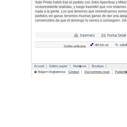
Xabi Prieto habló tras el partido con Jokin Aperribay y Mike
vicepresidente realistas, y luego trasmitió que «no estamos
nada a la gente. Los que tenemos que reivindicarnos somos
partidos sin ganar, tenemos muchas ganas de dar una alegr
convencidos de que el domingo lo vamos a conseguir». G
Gehitu artikuloa:
Accueil
Edition papier
Mati�res
Boutique
� Baigorri Argitaletxea
Contact
Qui sommes nous
Publicit