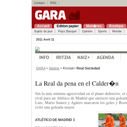
Contact
RSS
Accueil
Edition papier
Mati�res
Boutique
Sujets du jour
Pays Basque
Opinion
Sports
Monde
2011 Avril 11
GARA
>
Idatzia
> Kirolak>
Real Sociedad
La Real da pena en el Calder�n
Sin la más mínima agresividad en el plano defensivo, el 
rival para un Atlético de Madrid que mereció una golead
Luis, Mario Suárez y Agüero marcaron los goles y Bravo 
evitó una goleada mayor.
ATLÉTICO DE MADRID 3