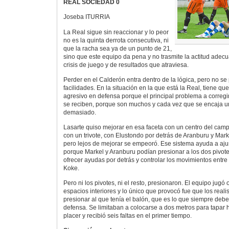
REAL SOCIEDAD 0
Joseba ITURRIA
La Real sigue sin reaccionar y lo peor
no es la quinta derrota consecutiva, ni
que la racha sea ya de un punto de 21,
sino que este equipo da pena y no trasmite la actitud adec
crisis de juego y de resultados que atraviesa.
Perder en el Calderón entra dentro de la lógica, pero no se
facilidades. En la situación en la que está la Real, tiene qu
agresivo en defensa porque el principal problema a corregi
se reciben, porque son muchos y cada vez que se encaja u
demasiado.
Lasarte quiso mejorar en esa faceta con un centro del camp
con un trivote, con Elustondo por detrás de Aranburu y Markel
pero lejos de mejorar se empeoró. Ese sistema ayuda a ajus
porque Markel y Aranburu podían presionar a los dos pivote
ofrecer ayudas por detrás y controlar los movimientos entre
Koke.
Pero ni los pivotes, ni el resto, presionaron. El equipo jug
espacios interiores y lo único que provocó fue que los reali
presionar al que tenía el balón, que es lo que siempre deb
defensa. Se limitaban a colocarse a dos metros para tapar h
placer y recibió seis faltas en el primer tiempo.