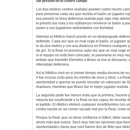
Sin presión en el centro campo
Los tres medios centros realistas pueden cubrir mucho cam
para presionar cada vez que recibía el balón un jugador ro
esa presión la línea defensiva realista jugó algo más adelan
la presión fue nula y los rojiblancos movieron el balón a pl
pases a sus jugadores adelantados con facilidad.
Además el Atlético marcó pronto en un desbarajuste defensi
defiende. Cada vez que un rival coge el balón, el jugador q
le da dos metros y con esa distancia en Primera cualquier
de gol. Si la Real no presiona cada vez que un rival coge el
si el equipo no está bien colocado, el panorama es muy nega
enfado que trasmitió Demidov a Bravo al irse al descanso, a
intensidad defensiva.
Así el Atlético creó en el primer tiempo media docena de oc
0 fue incluso corto para los méritos de unos y otros. La Rea
oportunidad y apenas se puede rescatar un cabezazo de G
Aranburu, mientras que Bravo fue el mejor jugador realista.
La segunda parte fue menos mala que la primera, hacerlo p
mejoría fue insuficiente y la Real no fue capaz de recortar 
el partido. El Atlético eliminó cualquier incertidumbre con 
contra nacida en un corner sacado mal por la Real, como el 
Porque la Real, que no tiene confianza ni fútbol, debe sacar
ahora más que nunca. Sacó muy mal las opciones que tuvo 
oportunidades claras que creó fueron dos de Ifrán que detuv