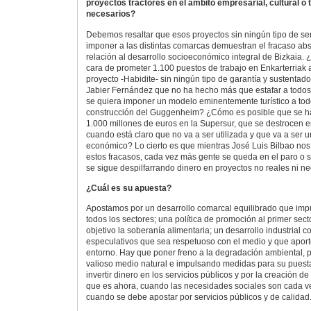
proyectos tractores en el ámbito empresarial, cultural o t
necesarios?
Debemos resaltar que esos proyectos sin ningún tipo de se
imponer a las distintas comarcas demuestran el fracaso abs
relación al desarrollo socioeconómico integral de Bizkaia.
cara de prometer 1.100 puestos de trabajo en Enkarterria
proyecto -Habidite- sin ningún tipo de garantía y sustenta
Jabier Fernández que no ha hecho más que estafar a todo
se quiera imponer un modelo eminentemente turístico a tod
construcción del Guggenheim? ¿Cómo es posible que se 
1.000 millones de euros en la Supersur, que se destrocen e
cuando está claro que no va a ser utilizada y que va a ser 
económico? Lo cierto es que mientras José Luis Bilbao nos
estos fracasos, cada vez más gente se queda en el paro o s
se sigue despilfarrando dinero en proyectos no reales ni ne
¿Cuál es su apuesta?
Apostamos por un desarrollo comarcal equilibrado que imp
todos los sectores; una política de promoción al primer se
objetivo la soberanía alimentaria; un desarrollo industrial c
especulativos que sea respetuoso con el medio y que aport
entorno. Hay que poner freno a la degradación ambiental, 
valioso medio natural e impulsando medidas para su puest
invertir dinero en los servicios públicos y por la creación d
que es ahora, cuando las necesidades sociales son cada v
cuando se debe apostar por servicios públicos y de calidad