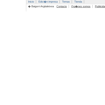
Inicio
Edici�n impresa
Temas
Tienda
� Baigorri Argitaletxea
Contacto
Qui�nes somos
Publicid