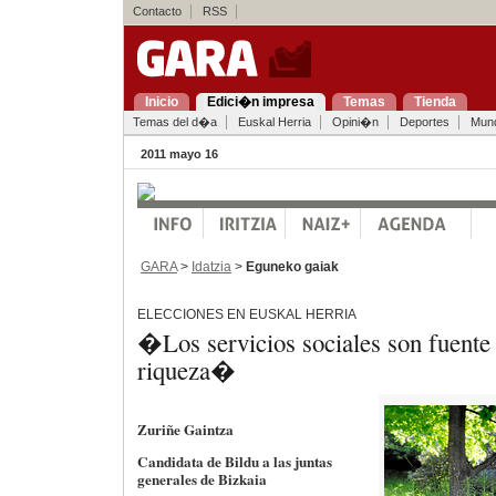
Contacto
RSS
Inicio
Edici�n impresa
Temas
Tienda
Temas del d�a
Euskal Herria
Opini�n
Deportes
Mun
2011 mayo 16
GARA
>
Idatzia
>
Eguneko gaiak
ELECCIONES EN EUSKAL HERRIA
�Los servicios sociales son fuente
riqueza�
Zuriñe Gaintza
Candidata de Bildu a las juntas
generales de Bizkaia