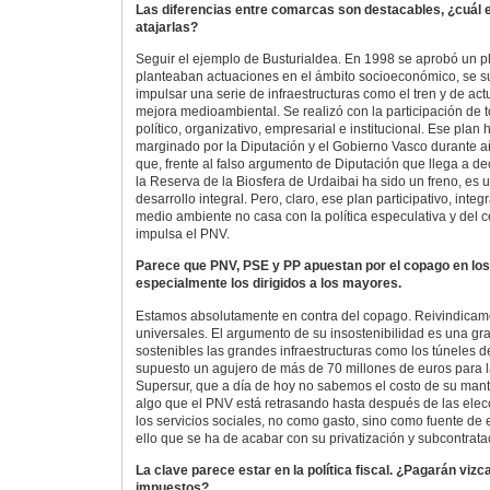
Las diferencias entre comarcas son destacables, ¿cuál 
atajarlas?
Seguir el ejemplo de Busturialdea. En 1998 se aprobó un p
planteaban actuaciones en el ámbito socioeconómico, se 
impulsar una serie de infraestructuras como el tren y de ac
mejora medioambiental. Se realizó con la participación de to
político, organizativo, empresarial e institucional. Ese pla
marginado por la Diputación y el Gobierno Vasco durante 
que, frente al falso argumento de Diputación que llega a de
la Reserva de la Biosfera de Urdaibai ha sido un freno, es
desarrollo integral. Pero, claro, ese plan participativo, integ
medio ambiente no casa con la política especulativa y del c
impulsa el PNV.
Parece que PNV, PSE y PP apuestan por el copago en los 
especialmente los dirigidos a los mayores.
Estamos absolutamente en contra del copago. Reivindicamo
universales. El argumento de su insostenibilidad es una gr
sostenibles las grandes infraestructuras como los túneles 
supuesto un agujero de más de 70 millones de euros para la
Supersur, que a día de hoy no sabemos el costo de su mant
algo que el PNV está retrasando hasta después de las elec
los servicios sociales, no como gasto, sino como fuente de 
ello que se ha de acabar con su privatización y subcontrata
La clave parece estar en la política fiscal. ¿Pagarán viz
impuestos?