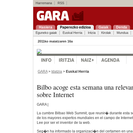
Harremana
RSS
Hasiera
Paperezko edizioa
Gaiak
Denda
Eguneko gaiak
Euskal Herria
Iritzia
Kirolak
Mundua
2011ko maiatzaren 16a
GARA
>
Idatzia
>
Euskal Herria
Bilbo acoge esta semana una releva
sobre Internet
GARA |
La cumbre Bilbao Web Summit, que reunir� durante esta s
de los mayores expertos mundiales en el campo de Interne
Lee por ser el inventor de la web.
Seg�n ha informado la organizaci�n del certamen en una n