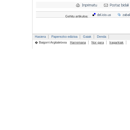
Gehitu artikuloa:
Hasiera
Paperezko edizioa
Gaiak
Denda
� Baigorri Argitaletxea
Harremana
Nor gara
Iragarkiak