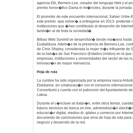
agencia Efe, Berners-Lee, creador del lenguaje html y el pro
premio honor�fico Dama el mi�rcoles, durante la jornada 
El promotor de este encuentro internacional, Xabier Uribe-
este premio -que volver� a entregarse en 2013- pretende 
instituciones que �han contribuido al desarrollo de Internet
tambi�n al de toda la sociedad�.
Bilbao Web Summit se desarrollar� desde ma�ana hasta e
Euskalduna. Adem�s de la presencia de Berners-Lee, cont
de Chris Shipley, considerada la mujer m�s influyente de Si
de la bah�a de San Francisco (Estados Unidos) en la que 
empresas, instituciones y universidades del sector de las 
innovaci�n de mayor relevancia.
Hoja de ruta
La cumbre ha sido organizada por la empresa vasca Anboto
Etxebarria- en colaboraci�n con el consorcio internacion
Consortium) y cuenta con el patrocinio del Ayuntamiento de
Lakua.
Durante el c�nclave se tratar�n, entre otros temas, cuesti
futuros servicios de banca on-line, administraci�n electr�n
educaci�n digital, medios di- gitales y comercio por Intern
documento de conclusiones que sirva de hoja de ruta para a
negocio y desarrollo de la red.