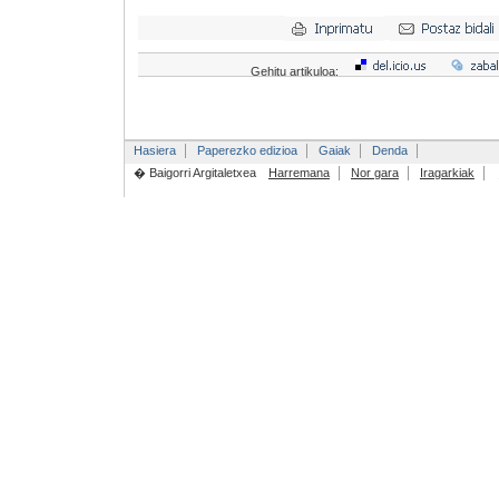
Gehitu artikuloa:
Hasiera
Paperezko edizioa
Gaiak
Denda
� Baigorri Argitaletxea
Harremana
Nor gara
Iragarkiak