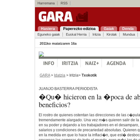
Harremana
RSS
Hasiera
Paperezko edizioa
Gaiak
Denda
Eguneko gaiak
Euskal Herria
Iritzia
Kirolak
Mundua
2011ko maiatzaren 16a
GARA
>
Idatzia
> Iritzia>
Txokotik
JUANJO BASTERRA PERIODISTA
�Qu� hicieron en la �poca de ab
beneficios?
El rostro de quienes ostentan las direcciones de las c�pul
tremendamente alargado. Una vez m�s quieren salir de la c
en su poder y dejando a los trabajadores en el desamparo
salarios y condiciones de precariedad absolutas. Quieren q
en la medida en que lo hace la inflaci�n, que est� desbocad