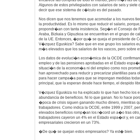
encarece las compras de todo el mundo, pero m�s las de
Algunos de estos privilegiados con salarios de seis y siete
decir que ese sistema de c�lculo es del pasado.
Nos dicen que nos tenemos que acomodar a los nuevos tiemp
la productividad. Es lo mismo que reducir el salario, porque,
propondr�an con tanta insistencia. Seg�n el Consejo de 
Araba, Bizkaia y Gipuzkoa se encuentran en el grupo de ca
de la UE. Entonces, �por qu� se queja el presidente de
V�zquez Eguskiza? Sabe que en ese grupo los salarios 
m�s elevados que los salarios de los vascos, pero sobre es
Los datos de evoluci�n econ�mica de la OCDE confirman 
empleo y de las pensiones aprobadas en el Estado espa�o
situaci�n de la econom�a ni del empleo como nos promet
han aprovechado para reducir y precarizar plantillas para 
para hacer campa�a para que se impongan medidas toda
principal, que la esperan desde hace tiempo, el despido lib
V�zquez Eguskiza no ha explicado lo que han hecho los 
abundancia de beneficios. Ni lo que ganan. No lo hace po
�poca de crisis siguen ganando mucho dinero, mientras qu
trabajadores. Como indica la OCDE, entre 1999 y 2007, pe
elevados beneficios romp�an los r�cord un a�o tras otro, l
trabajadores cayeron un 4% en el Estado espa�ol y, en cam
empresariales crecieron en un 73%.
�De qu� se quejan estos empresarios? Ya est� bien.