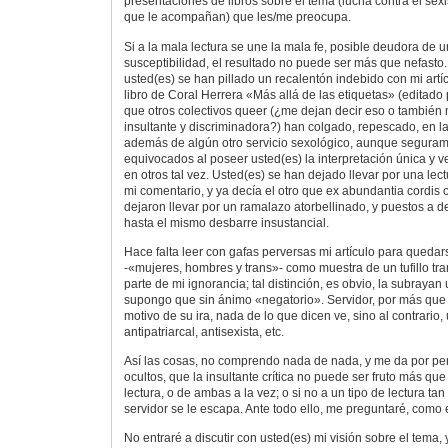
presentaciones de libros sobre el tema (lucha contra el sexi
que le acompañan) que les/me preocupa.
Si a la mala lectura se une la mala fe, posible deudora de
susceptibilidad, el resultado no puede ser más que nefasto.
usted(es) se han pillado un recalentón indebido con mi artíc
libro de Coral Herrera «Más allá de las etiquetas» (editado 
que otros colectivos queer (¿me dejan decir eso o también
insultante y discriminadora?) han colgado, repescado, en la r
además de algún otro servicio sexológico, aunque seguram
equivocados al poseer usted(es) la interpretación única y v
en otros tal vez. Usted(es) se han dejado llevar por una lectu
mi comentario, y ya decía el otro que ex abundantia cordis 
dejaron llevar por un ramalazo atorbellinado, y puestos a d
hasta el mismo desbarre insustancial.
Hace falta leer con gafas perversas mi artículo para quedar
-«mujeres, hombres y trans»- como muestra de un tufillo tra
parte de mi ignorancia; tal distinción, es obvio, la subrayan
supongo que sin ánimo «negatorio». Servidor, por más que le
motivo de su ira, nada de lo que dicen ve, sino al contrario,
antipatriarcal, antisexista, etc.
Así las cosas, no comprendo nada de nada, y me da por pen
ocultos, que la insultante crítica no puede ser fruto más que
lectura, o de ambas a la vez; o si no a un tipo de lectura tan
servidor se le escapa. Ante todo ello, me preguntaré, como 
No entraré a discutir con usted(es) mi visión sobre el tema, y