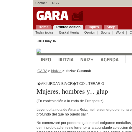
Contact
RSS
Home
Printed edition
Topics
Shop
Today topics
Euskal Herria
Opinion
Sports
World
C
2011 may 16
GARA
>
Idatzia
> Iritzia>
Gutunak
I�AKI URDANIBIA CR�TICO LITERARIO
Mujeres, hombres y... glup
(En contestación a la carta de Errespetuz)
Leyendo la nota de Ainara Ruiz, me he sumergido en una e
profundo del que no puedo salir.
No comenzaré por ponerme galones ni colgarme medallas, n
de mi probidad en este terreno- a la abundante colección de