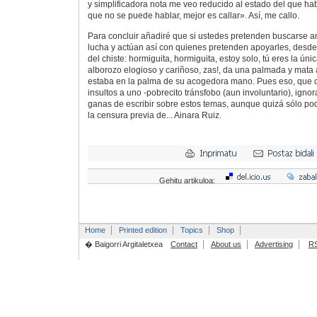
y simplificadora nota me veo reducido al estado del que hab
que no se puede hablar, mejor es callar». Así, me callo.
Para concluir añadiré que si ustedes pretenden buscarse a
lucha y actúan así con quienes pretenden apoyarles, desd
del chiste: hormiguita, hormiguita, estoy solo, tú eres la ún
alborozo elogioso y cariñoso, zas!, da una palmada y mata 
estaba en la palma de su acogedora mano. Pues eso, que 
insultos a uno -pobrecito tránsfobo (aun involuntario), ignora
ganas de escribir sobre estos temas, aunque quizá sólo po
la censura previa de... Ainara Ruiz.
Gehitu artikuloa:
Home
Printed edition
Topics
Shop
� Baigorri Argitaletxea
Contact
About us
Advertising
R