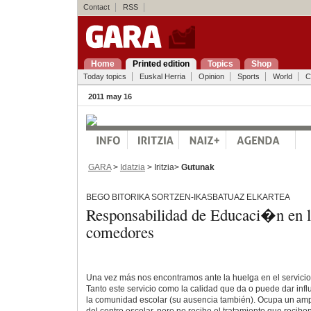
Contact
RSS
Home
Printed edition
Topics
Shop
Today topics
Euskal Herria
Opinion
Sports
World
C
2011 may 16
GARA
>
Idatzia
> Iritzia>
Gutunak
BEGO BITORIKA SORTZEN-IKASBATUAZ ELKARTEA
Responsabilidad de Educaci�n en l
comedores
Una vez más nos encontramos ante la huelga en el servici
Tanto este servicio como la calidad que da o puede dar inf
la comunidad escolar (su ausencia también). Ocupa un ampl
del centro escolar, pero no recibe el tratamiento que reciben