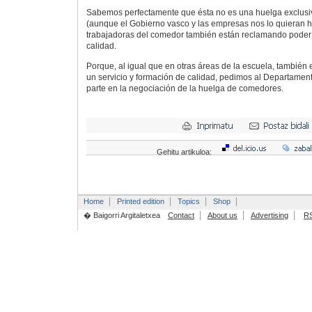
Sabemos perfectamente que ésta no es una huelga exclus
(aunque el Gobierno vasco y las empresas nos lo quieran h
trabajadoras del comedor también están reclamando poder o
calidad.
Porque, al igual que en otras áreas de la escuela, tambié
un servicio y formación de calidad, pedimos al Departame
parte en la negociación de la huelga de comedores.
Gehitu artikuloa:
Home
Printed edition
Topics
Shop
� Baigorri Argitaletxea
Contact
About us
Advertising
R