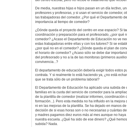
De media, nuestras hijas e hijos pasan en un día lectivo, u
profesores y profesoras, y si usan el servicio de comedor, 
las trabajadoras del comedor. ¿Por qué el Departamento d
importancia al tiempo de comedor?
¿Dónde queda el proyecto del centro en ese espacio? Si ta
coordinación y preparación para el profesorado, ¿por qué no
comedor? ¿Acaso el Departamento de Educación no ve nece
estas trabajadoras entre ellas y con los tutores? Si se estab
¿por qué no en el comedor? ¿Dónde queda el plan de convi
el horario de comedor? ¿Acaso sólo se debe dar importanci
del profesorado y no a la de las monitoras (primeros auxilios
convivencia...?
El departamento de educación debería exigir todos estos pu
contrata. Y si realmente lo está haciendo ya, ¿no está echa
que se trata sólo de un problema laboral?
El Departamento de Educación ha aplicado una subida de d
familias en la cuota del servicio de comedor para la ampliac
de la plantilla de comedor (realizar informes, coordinación 
formación...). Pero esta medida no ha influido en la mejora d
ni en las mejoras de la plantilla. Se ha dejado en manos de 
decisión de si esas horas son o no necesarias y cuántas de
y madres pagamos diez euros más al mes aunque no haya
nuestra escuela. ¿Qué ha sido de ese dinero? ¿Qué hemo
subida? Nada.