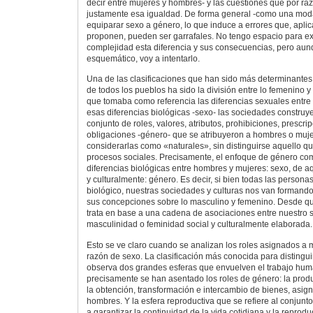
decir entre mujeres y hombres- y las cuestiones que por r
justamente esa igualdad. De forma general -como una moda
equiparar sexo a género, lo que induce a errores que, aplic
proponen, pueden ser garrafales. No tengo espacio para ex
complejidad esta diferencia y sus consecuencias, pero au
esquemático, voy a intentarlo.
Una de las clasificaciones que han sido más determinantes 
de todos los pueblos ha sido la división entre lo femenino y 
que tomaba como referencia las diferencias sexuales entr
esas diferencias biológicas -sexo- las sociedades construy
conjunto de roles, valores, atributos, prohibiciones, prescr
obligaciones -género- que se atribuyeron a hombres o muje
considerarlas como «naturales», sin distinguirse aquello q
procesos sociales. Precisamente, el enfoque de género comi
diferencias biológicas entre hombres y mujeres: sexo, de aq
y culturalmente: género. Es decir, si bien todas las perso
biológico, nuestras sociedades y culturas nos van formando
sus concepciones sobre lo masculino y femenino. Desde q
trata en base a una cadena de asociaciones entre nuestro s
masculinidad o feminidad social y culturalmente elaborada.
Esto se ve claro cuando se analizan los roles asignados a
razón de sexo. La clasificación más conocida para distinguir
observa dos grandes esferas que envuelven el trabajo hum
precisamente se han asentado los roles de género: la prod
la obtención, transformación e intercambio de bienes, asig
hombres. Y la esfera reproductiva que se refiere al conjunt
a garantizar la continuidad de la vida cotidiana y la reprod