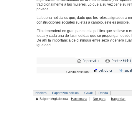
tradicionalmente a las mujeres. Lo que a su vez tiene su refl
privada.
La buena noticia es que, dado que los roles asignados a 
construcciones sociales sujetas a cambio, éste es posible.
Ello dependerá en gran parte de la política que se lleve a c
todas y cada una de las medidas que se propongan desde l
De ahí la importancia de distinguir entre sexo y género cua
igualdad.
Gehitu artikuloa:
Hasiera
Paperezko edizioa
Gaiak
Denda
� Baigorri Argitaletxea
Harremana
Nor gara
Iragarkiak