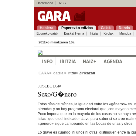
Harremana
RSS
Hasiera
Paperezko edizioa
Gaiak
Denda
Eguneko gaiak
Euskal Herria
Iritzia
Kirolak
Mundua
2011ko maiatzaren 16a
GARA
>
Idatzia
> Iritzia>
Zirikazan
JOSEBE EGIA
Sexo/G�nero
Estos días de mítines, la igualdad entre los «géneros» es 
aireadas y no hay programa electoral que, con mayor o meno
Poco importa que en la mayoría de los casos no se haya re
listas -que es el indicador clave para saber si se cree realm
«genero» sigue campeando en las bocas de unas y otros.
Lo grave es cuando, ni unos ni otras, distinguen entre la ig