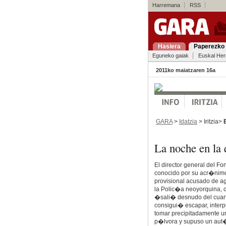
Harremana
RSS
Hasiera
Paperezko 
Eguneko gaiak
Euskal Her
2011ko maiatzaren 16a
GARA
>
Idatzia
> Iritzia>
La noche en la
El director general del F
conocido por su acr�nim
provisional acusado de ag
la Polic�a neoyorquina, 
�sali� desnudo del cuar
consigui� escapar, inter
tomar precipitadamente un
p�lvora y supuso un aut�