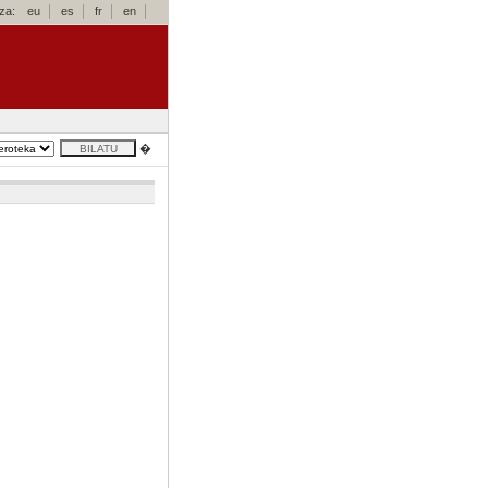
za:
eu
es
fr
en
�