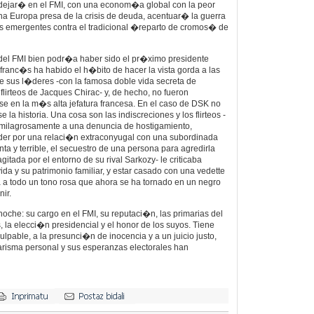
ejar� en el FMI, con una econom�a global con la peor
a Europa presa de la crisis de deuda, acentuar� la guerra
s emergentes contra el tradicional �reparto de cromos� de
l del FMI bien podr�a haber sido el pr�ximo presidente
 franc�s ha habido el h�bito de hacer la vista gorda a las
e sus l�deres -con la famosa doble vida secreta de
flirteos de Jacques Chirac- y, de hecho, no fueron
e en la m�s alta jefatura francesa. En el caso de DSK no
 la historia. Una cosa son las indiscreciones y los flirteos -
milagrosamente a una denuncia de hostigamiento,
oder por una relaci�n extraconyugal con una subordinada
inta y terrible, el secuestro de una persona para agredirla
itada por el entorno de su rival Sarkozy- le criticaba
ida y su patrimonio familiar, y estar casado con una vedette
 a todo un tono rosa que ahora se ha tornado en un negro
ir.
che: su cargo en el FMI, su reputaci�n, las primarias del
, la elecci�n presidencial y el honor de los suyos. Tiene
lpable, a la presunci�n de inocencia y a un juicio justo,
arisma personal y sus esperanzas electorales han