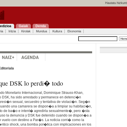
Hautatu hizkunt
edizioa
Gaiak
Denda
ria
Iritzia
Kirolak
Mundua
Kultura
Ekonomia
Editoriala
 que DSK lo perdi� todo
ondo Monetario Internacional, Dominique Strauss-Khan,
o DSK, ha sido arrestado y permanece en detenci�n
resi�n sexual, secuestro y tentativa de violaci�n. Seg�n
cuando una camarera se dispon�a a limpiar su habitaci�n,
to de ba�o e intent� agredirla sexualmente�, pero �sta
puso la denuncia y DSK fue detenido cuando se dispon�a a
 vuelo con destino a Par�s. La noticia corri� como la
ntico shock, una bomba pol�tica con implicaciones en los