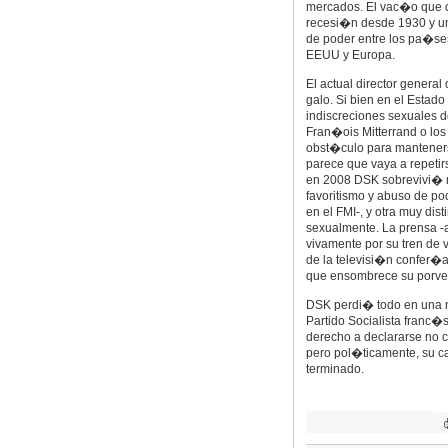
mercados. El vac�o que d
recesi�n desde 1930 y un
de poder entre los pa�se
EEUU y Europa.
El actual director genera
galo. Si bien en el Estado
indiscreciones sexuales d
Fran�ois Mitterrand o los 
obst�culo para manteners
parece que vaya a repetirse
en 2008 DSK sobrevivi� 
favoritismo y abuso de p
en el FMI-, y otra muy dist
sexualmente. La prensa -ag
vivamente por su tren de v
de la televisi�n confer�a
que ensombrece su porven
DSK perdi� todo en una no
Partido Socialista franc�s
derecho a declararse no cu
pero pol�ticamente, su c
terminado.