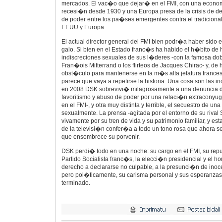
mercados. El vac�o que dejar� en el FMI, con una econo
recesi�n desde 1930 y una Europa presa de la crisis de d
de poder entre los pa�ses emergentes contra el tradicion
EEUU y Europa.
El actual director general del FMI bien podr�a haber sido 
galo. Si bien en el Estado franc�s ha habido el h�bito de h
indiscreciones sexuales de sus l�deres -con la famosa dob
Fran�ois Mitterrand o los flirteos de Jacques Chirac- y, de
obst�culo para mantenerse en la m�s alta jefatura france
parece que vaya a repetirse la historia. Una cosa son las indi
en 2008 DSK sobrevivi� milagrosamente a una denuncia d
favoritismo y abuso de poder por una relaci�n extraconyu
en el FMI-, y otra muy distinta y terrible, el secuestro de un
sexualmente. La prensa -agitada por el entorno de su rival S
vivamente por su tren de vida y su patrimonio familiar, y es
de la televisi�n confer�a a todo un tono rosa que ahora s
que ensombrece su porvenir.
DSK perdi� todo en una noche: su cargo en el FMI, su repu
Partido Socialista franc�s, la elecci�n presidencial y el ho
derecho a declararse no culpable, a la presunci�n de inocen
pero pol�ticamente, su carisma personal y sus esperanzas
terminado.