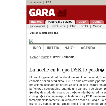
Harremana
RSS
Hasiera
Paperezko edizioa
Gaiak
Denda
Eguneko gaiak
Euskal Herria
Iritzia
Kirolak
Mundua
2011ko maiatzaren 16a
GARA
>
Idatzia
> Iritzia>
Editoriala
La noche en la que DSK lo perdi�
El director general del Fondo Monetario Internacional, Do
conocido por su acr�nimo DSK, ha sido arrestado y perm
provisional acusado de agresi�n sexual, secuestro y tenta
la Polic�a neoyorquina, cuando una camarera se dispon�a
�sali� desnudo del cuarto de ba�o e intent� agredirla 
consigui� escapar, interpuso la denuncia y DSK fue dete
tomar precipitadamente un vuelo con destino a Par�s. La n
p�lvora y supuso un aut�ntico shock, una bomba pol�tica