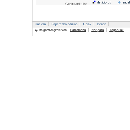
Gehitu artikuloa:
Hasiera
Paperezko edizioa
Gaiak
Denda
� Baigorri Argitaletxea
Harremana
Nor gara
Iragarkiak