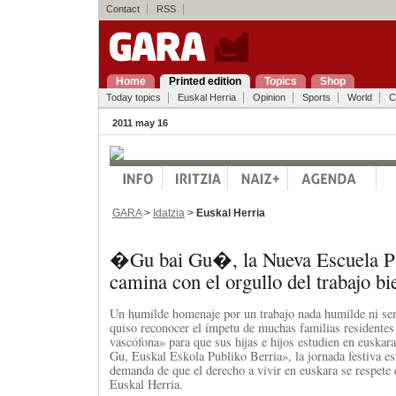
Contact
RSS
Home
Printed edition
Topics
Shop
Today topics
Euskal Herria
Opinion
Sports
World
C
2011 may 16
GARA
>
Idatzia
>
Euskal Herria
�Gu bai Gu�, la Nueva Escuela P
camina con el orgullo del trabajo b
Un humilde homenaje por un trabajo nada humilde ni sen
quiso reconocer el ímpetu de muchas familias residentes
vascófona» para que sus hijas e hijos estudien en euskar
Gu, Euskal Eskola Publiko Berria», la jornada festiva e
demanda de que el derecho a vivir en euskara se respete 
Euskal Herria.