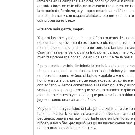
inmersos en la campaña electoral, concluyó con el habitual
organizadores de este año, de la escuela Ermitaberri de Bur
la escuela de Berriozar, cuyo representante admitió que a
«mucha ilusión y con responsabilidad». Seguro que dentro
comprobar su esfuerzo
«Cuanta más gente, mejor»
Ya para las once y media de las mañana muchas de las bot
descorchadas previamente estaban siendo repartidas entre 
momentos tenemos mucho trabajo, pero eso también se ag
Cuanta más gente venga y más trabajo tengamos. mejor»,
mientras preparaba bocadillos en una esquina de la barra.
A pocos metros estaba instalada la tómbola en la que se 
obsequios, entre los que destacaban las bicicletas y las ca
equipos de deporte. «Coge el boleto y agítalo a ver si te da 
hombre a su hijo, antes de que éste, expectante, abriese el
con agitarlo. «Hemos comenzado a las diez y cuarto y, aunq
venido poco a poco, parece que se va animando», explicaba
atendía en el puesto y resaltaba que para esa hora habían 
jugosos, como una cámara de fotos.
Muy entretenida y satisfecha trabajaba la zubietarra Joxep
hacer talos a los txikis que se acercaban. «Nosotros apren
pequeños; para mí es muy importante que también lo apren
niños y a las niñas -prosiguió- les gusta mucho comer talo
han aburrido de comer tanto dulce».