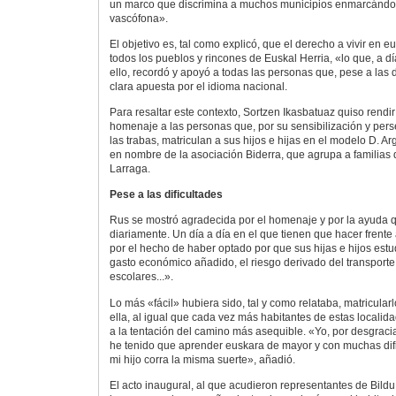
un marco que discrimina a muchos municipios enmarcándol
vascófona».
El objetivo es, tal como explicó, que el derecho a vivir en 
todos los pueblos y rincones de Euskal Herria, «lo que, a d
ello, recordó y apoyó a todas las personas que, pese a las 
clara apuesta por el idioma nacional.
Para resaltar este contexto, Sortzen Ikasbatuaz quiso rendi
homenaje a las personas que, por su sensibilización y pers
las trabas, matriculan a sus hijos e hijas en el modelo D. A
en nombre de la asociación Biderra, que agrupa a familias 
Larraga.
Pese a las dificultades
Rus se mostró agradecida por el homenaje y por la ayuda q
diariamente. Un día a día en el que tienen que hacer frente
por el hecho de haber optado por que sus hijas e hijos est
gasto económico añadido, el riesgo derivado del transporte 
escolares...».
Lo más «fácil» hubiera sido, tal y como relataba, matricular
ella, al igual que cada vez más habitantes de estas localida
a la tentación del camino más asequible. «Yo, por desgraci
he tenido que aprender euskara de mayor y con muchas dif
mi hijo corra la misma suerte», añadió.
El acto inaugural, al que acudieron representantes de Bildu