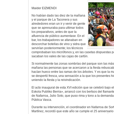
Maider EIZMENDI
No habían dado las diez de la mañana
y el parque de La Taconera y sus
alrededores eran un ir y venir de gente
que se apresuraba para ultimar todos
los preparativos, antes de que la
afluencia de público aumentase. En el
bar, los trabajadores se afanaban en
descorchar botellas de vino y sidra que
servirían posteriormente; los técnicos
comprobaban los micrófonos y, en las casetas dispuestas par
sacaban los vales de las cajas de cartón.
Si normalmente las zonas sombrías del parque son las más
mañana las personas que se acercaron a la fiesta rebuscab
hacían hueco entre las ramas de los árboles. Y es que la 
se despertó fresca, una sensación a la que los presentes hi
uniendo la fiesta y la reivindicación.
El acto inaugural de esta XVI edición que se celebró bajo 
Eskola Publiko Berria», arrancó con los bertsos del flaman
de Nafarroa, Julio Soto, que puso rima y tono a la demand
Pública Vasca.
Durante su intervención, el coordinador en Nafarroa de Sor
Martínez, recordó que este año se cumple el 25 aniversario