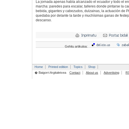
La jornada apenas había alcanzado el ecuador y todo el en
marcha: paredes para escalar, talleres donde pintarse la c
bebida, gigantes y cabezudos, dulzainas, la actuación de Pirr
quedaba por delante la tarde y muchísimas ganas de festejar
descanso.
Gehitu artikuloa:
Home
Printed edition
Topics
Shop
� Baigorri Argitaletxea
Contact
About us
Advertising
R