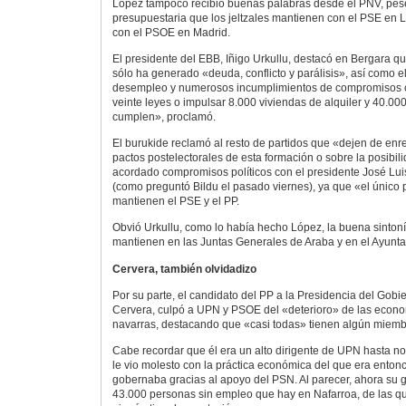
López tampoco recibió buenas palabras desde el PNV, pese
presupuestaria que los jeltzales mantienen con el PSE en L
con el PSOE en Madrid.
El presidente del EBB, Iñigo Urkullu, destacó en Bergara q
sólo ha generado «deuda, conflicto y parálisis», así como e
desempleo y numerosos incumplimientos de compromisos c
veinte leyes o impulsar 8.000 viviendas de alquiler y 40.00
cumplen», proclamó.
El burukide reclamó al resto de partidos que «dejen de enr
pactos postelectorales de esta formación o sobre la posibi
acordado compromisos políticos con el presidente José Lu
(como preguntó Bildu el pasado viernes), ya que «el único 
mantienen el PSE y el PP.
Obvió Urkullu, como lo había hecho López, la buena sinto
mantienen en las Juntas Generales de Araba y en el Ayunta
Cervera, también olvidadizo
Por su parte, el candidato del PP a la Presidencia del Gobi
Cervera, culpó a UPN y PSOE del «deterioro» de las econom
navarras, destacando que «casi todas» tienen algún miemb
Cabe recordar que él era un alto dirigente de UPN hasta n
le vio molesto con la práctica económica del que era entonc
gobernaba gracias al apoyo del PSN. Al parecer, ahora su 
43.000 personas sin empleo que hay en Nafarroa, de las q