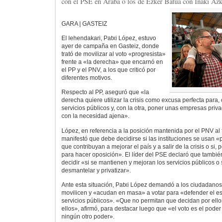
con el PSE en Araba o los de Ezker Batua con Iñaki Azk
GARA | GASTEIZ
El lehendakari, Patxi López, estuvo
ayer de campaña en Gasteiz, donde
trató de movilizar al voto «progresista»
frente a «la derecha» que encarnó en
el PP y el PNV, a los que criticó por
diferentes motivos.
Respecto al PP, aseguró que «la
derecha quiere utilizar la crisis como excusa perfecta para,
servicios públicos y, con la otra, poner unas empresas pri
con la necesidad ajena».
López, en referencia a la posición mantenida por el PNV al 
manifestó que debe decidirse si las instituciones se usan 
que contribuyan a mejorar el país y a salir de la crisis o si, 
para hacer oposición». El líder del PSE declaró que tambié
decidir «si se mantienen y mejoran los servicios públicos o
desmantelar y privatizar».
Ante esta situación, Patxi López demandó a los ciudadanos
movilicen y «acudan en masa» a votar para «defender el est
servicios públicos». «Que no permitan que decidan por ello
ellos», afirmó, para destacar luego que «el voto es el poder
ningún otro poder».