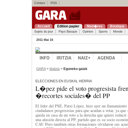
Contact
RSS
Accueil
Edition papier
Mati�res
Boutique
Sujets du jour
Pays Basque
Opinion
Sports
Monde
2011 Mai 16
GARA
>
Idatzia
>
Eguneko gaiak
ELECCIONES EN EUSKAL HERRIA
L�pez pide el voto progresista fren
�recortes sociales� del PP
El líder del PSE, Patxi López, hizo ayer un llamamiento 
ciudadanos progresistas para que acudan a votar, ya que
queda en casa da un voto a la derecha que quiere reducir
una alusión directa al PP, partido que es su socio económ
CAV. Pero también otras formaciones olvidaron sus acu