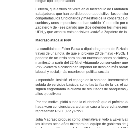
ningún tipo de prestación.
Cervera, que estuvo de visita en el mercadillo de Landaben, 
trabajadores que han perdido poder adquisitivo, las pensi
congeladas, los funcionarios y maestros de la concertada q
sueldos y unos impuestos que han subido. Y todo ello por 
Zapatero y de «ese partido que dice defender los intereses
UPN, y que «con su voto decisivo» «salvó a Zapatero de la 
Madrazo ataca al PNV
La candidata de Ezker Batua a diputada general de Bizkaia, 
través de una nota, de que el próximo 23 de mayo «PSOE,
ponerse de acuerdo para aplicar nuevos recortes sociales 
manifestó, a partir del 22-M, el «triángulo conservador» q
PNV «volverá a coincidir en imponer un despido más barat
laboral y social, más recortes en política social».
«Impondrán -insistió- el copago en la sanidad, incrementará
subida de servicios básicos, como las tarifas de la luz, el a
siguen engordando la cuenta de resultados de banqueros,
altos ejecutivos».
Por ese motivo, pidió a toda la ciudadanía que el próximo 
haga «con conciencia para plantar cara a la derecha econó
representan PSOE, PP y PNV».
Julia Madrazo propuso como alternativa el voto a Ezker Bat
los últimos ocho años miembro del equipo de gobierno del j