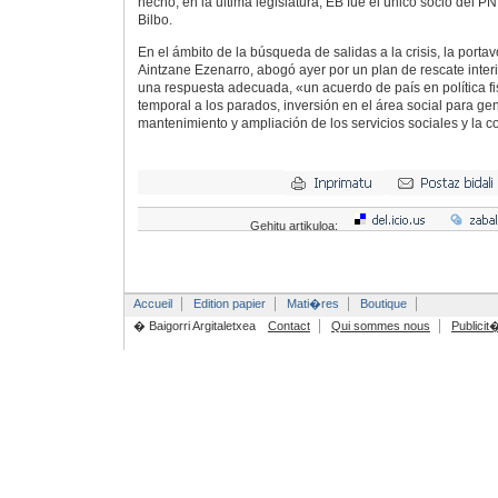
hecho, en la última legislatura, EB fue el único socio del 
Bilbo.
En el ámbito de la búsqueda de salidas a la crisis, la porta
Aintzane Ezenarro, abogó ayer por un plan de rescate interi
una respuesta adecuada, «un acuerdo de país en política fi
temporal a los parados, inversión en el área social para ge
mantenimiento y ampliación de los servicios sociales y la co
Gehitu artikuloa:
Accueil
Edition papier
Mati�res
Boutique
� Baigorri Argitaletxea
Contact
Qui sommes nous
Publicit