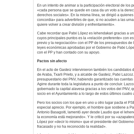
En un intento de animar a la participación electoral de los 
«cada persona que se quede en casa da un voto a la derec
derechos sociales». En la misma línea, se dirigió a quienes
concordia» para advertirles de que, si no acuden a las urna
quiere volver a crear división y enfrentamiento».
Cabe recordar que Patxi López es lehendakari gracias a un
cuyos principales puntos es la «relación preferente» con est
previo y la negociación» con el PP de los presupuestos de 
leyes económicas aprobadas por el Gobierno de Patxi Lóp
con el PP y han contado con su apoyo.
Pactos sin afecto
En el acto de Gasteiz intervinieron también los candidatos
de Araba, Txarli Prieto, y a alcalde de Gasteiz, Patxi Lazcoz.
presupuestario del PNV, habiendo garantizado las cuentas 
Agirre durante toda la legislatura a punto de concluir. Lazco
gobernado la capital alavesa gracias a los votos del PNV, 
socio en el Ayuntamiento a lo largo de estos últimos cuatro 
Pero los socios con los que en uno u otro lugar pacta el PS
especial aprecio. Por ejemplo, el hombre que sostiene a Pa
Antonio Basagoiti, lamentó ayer desde Laudio que el lehen
la economía está mejorando». Y le criticó por su «azapate
López por «decir lo mismo» que el presidente del Gobiern
fracasado y no ha reconocido la realidad».