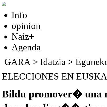
Info
opinion
Naiz+
Agenda
GARA
>
Idatzia
>
Eguneko
ELECCIONES EN EUSKA
Bildu promover� una nu