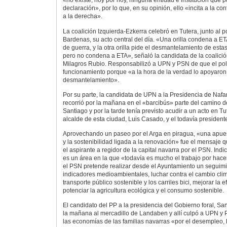
«no existe, hoy por hoy, ninguna entidad e institución que
declaración», por lo que, en su opinión, ello «incita a la c
a la derecha».
La coalición Izquierda-Ezkerra celebró en Tutera, junto al po
Bardenas, su acto central del día. «Una orilla condena a E
de guerra, y la otra orilla pide el desmantelamiento de estas
pero no condena a ETA», señaló la candidata de la coalición 
Milagros Rubio. Responsabilizó a UPN y PSN de que el pol
funcionamiento porque «a la hora de la verdad lo apoyaro
desmantelamiento».
Por su parte, la candidata de UPN a la Presidencia de Nafa
recorrió por la mañana en el «barcibús» parte del camino d
Santiago y por la tarde tenía previsto acudir a un acto en T
alcalde de esta ciudad, Luis Casado, y el todavía president
Aprovechando un paseo por el Arga en piragua, «una apue
y la sostenibilidad ligada a la renovación» fue el mensaje
el aspirante a regidor de la capital navarra por el PSN. Ind
es un área en la que «todavía es mucho el trabajo por hac
el PSN pretende realizar desde el Ayuntamiento un seguim
indicadores medioambientales, luchar contra el cambio clim
transporte público sostenible y los carriles bici, mejorar la e
potenciar la agricultura ecológica y el consumo sostenible.
El candidato del PP a la presidencia del Gobierno foral, Sa
la mañana al mercadillo de Landaben y allí culpó a UPN y
las economías de las familias navarras «por el desempleo, 