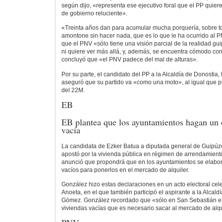
según dijo, «representa ese ejecutivo foral que el PP quiere
de gobierno reluciente».
«Treinta años dan para acumular mucha porquería, sobre t
amontone sin hacer nada, que es lo que le ha ocurrido al PN
que el PNV «sólo tiene una visión parcial de la realidad gu
ni quiere ver más allá, y, además, se encuentra cómodo con
concluyó que «el PNV padece del mal de alturas».
Por su parte, el candidato del PP a la Alcaldía de Donost
aseguró que su partido va «como una moto», al igual que pu
del 22M.
EB
EB plantea que los ayuntamientos hagan un 
vacía
La candidata de Ezker Batua a diputada general de Guipúz
apostó por la vivienda pública en régimen de arrendamiento 
anunció que propondrá que en los ayuntamientos se elabor
vacíos para ponerlos en el mercado de alquiler.
González hizo estas declaraciones en un acto electoral cele
Anoeta, en el que también participó el aspirante a la Alcaldí
Gómez. González recordado que «sólo en San Sebastián e
viviendas vacías que es necesario sacar al mercado de alqu