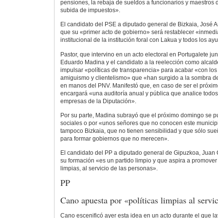
pensiones, la rebaja de sueldos a funcionarios y maestros 
subida de impuestos».
El candidato del PSE a diputado general de Bizkaia, José A
que su «primer acto de gobierno» será restablecer «inmedi
institucional de la institución foral con Lakua y todos los a
Pastor, que intervino en un acto electoral en Portugalete ju
Eduardo Madina y el candidato a la reelección como alcalde
impulsar «políticas de transparencia» para acabar «con lo
amiguismo y clientelismo» que «han surgido a la sombra del
en manos del PNV. Manifestó que, en caso de ser el próxim
encargará «una auditoría anual y pública que analice todo
empresas de la Diputación».
Por su parte, Madina subrayó que el próximo domingo se pu
sociales o por «unos señores que no conocen este municip
tampoco Bizkaia, que no tienen sensibilidad y que sólo sueñ
para formar gobiernos que no merecen».
El candidato del PP a diputado general de Gipuzkoa, Juan 
su formación «es un partido limpio y que aspira a promover 
limpias, al servicio de las personas».
PP
Cano apuesta por «políticas limpias al servi
Cano escenificó ayer esta idea en un acto durante el que la