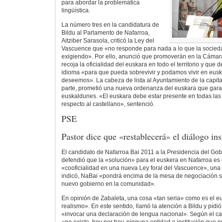
para abordar la problemática
lingüística.
La número tres en la candidatura de
Bildu al Parlamento de Nafarroa,
Aitziber Sarasola, criticó la Ley del
Vascuence que «no responde para nada a lo que la socied
exigiendo». Por ello, anunció que promoverán en la Cámara
recoja la oficialidad del euskara en todo el territorio y que 
idioma «para que pueda sobrevivir y podamos vivir en euska
deseemos». La cabeza de lista al Ayuntamiento de la capita
parte, prometió una nueva ordenanza del euskara que garan
euskaldunes. «El euskara debe estar presente en todas las c
respecto al castellano», sentenció.
PSE
Pastor dice que «restablecerá» el diálogo ins
El candidato de Nafarroa Bai 2011 a la Presidencia del Gobi
defendió que la «solución» para el euskera en Nafarroa es
«cooficialidad en una nueva Ley foral del Vascuence», una
indicó, NaBai «pondrá encima de la mesa de negociación si
nuevo gobierno en la comunidad».
En opinión de Zabaleta, una cosa «tan seria» como es el e
realismo». En este sentido, llamó la atención a Bildu y pidió
«invocar una declaración de lengua nacional». Según el c