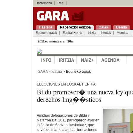
Harremana
RSS
Hasiera
Paperezko edizioa
Gaiak
Denda
Eguneko gaiak
Euskal Herria
Iritzia
Kirolak
Mundua
2011ko maiatzaren 16a
GARA
>
Idatzia
>
Eguneko gaiak
ELECCIONES EN EUSKAL HERRIA
Bildu promover� una nueva ley que
derechos ling��sticos
Amplias delegaciones de Bildu y
Nafarroa Bai 2011 participaron ayer en
la fiesta de Sortzen Ikasbatuaz, que
sirvió de marco a ambas formaciones