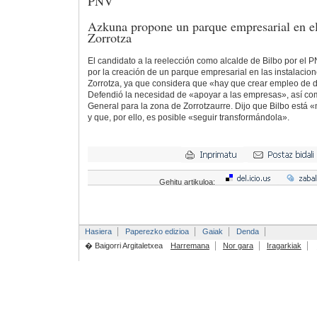
PNV
Azkuna propone un parque empresarial en e
Zorrotza
El candidato a la reelección como alcalde de Bilbo por el 
por la creación de un parque empresarial en las instalacio
Zorrotza, ya que considera que «hay que crear empleo de d
Defendió la necesidad de «apoyar a las empresas», así com
General para la zona de Zorrotzaurre. Dijo que Bilbo está 
y que, por ello, es posible «seguir transformándola».
Gehitu artikuloa:
Hasiera
Paperezko edizioa
Gaiak
Denda
� Baigorri Argitaletxea
Harremana
Nor gara
Iragarkiak