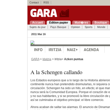
Contact
RSS
Accueil
Edition papier
Mati�res
Boutique
Sujets du jour
Pays Basque
Opinion
Sports
Monde
2011 Mai 16
GARA
>
Idatzia
> Iritzia>
Azken puntua
A la Schengen callando
Los Estados europeos que a lo largo de la Historia abrieron
continente nunca han pretendido disimularlas, ni siquiera co
circulación. Schengen ha sido un hito, en efecto; el que ma
nunca será la Comunidad Europea. Porque el corazón de e
y no sus habitantes, y si se promovió la libre circulación d
así se culminaba el objetivo principal: el libre comercio.
Ahora acaban de saltar las alarmas. El anuncio de Dinamar