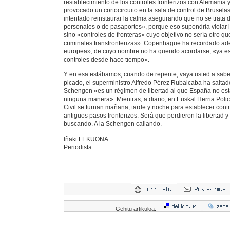
restablecimiento de los controles fronterizos con Alemania
provocado un cortocircuito en la sala de control de Brusela
intentado reinstaurar la calma asegurando que no se trata 
personales o de pasaportes», porque eso supondría violar
sino «controles de fronteras» cuyo objetivo no sería otro q
criminales transfronterizas». Copenhague ha recordado a
europea», de cuyo nombre no ha querido acordarse, «ya es
controles desde hace tiempo».
Y en esa estábamos, cuando de repente, vaya usted a sab
picado, el superministro Alfredo Pérez Rubalcaba ha salta
Schengen «es un régimen de libertad al que España no est
ninguna manera». Mientras, a diario, en Euskal Herria Poli
Civil se turnan mañana, tarde y noche para establecer contr
antiguos pasos fronterizos. Será que perdieron la libertad y
buscando. A la Schengen callando.
Iñaki LEKUONA
Periodista
Gehitu artikuloa: