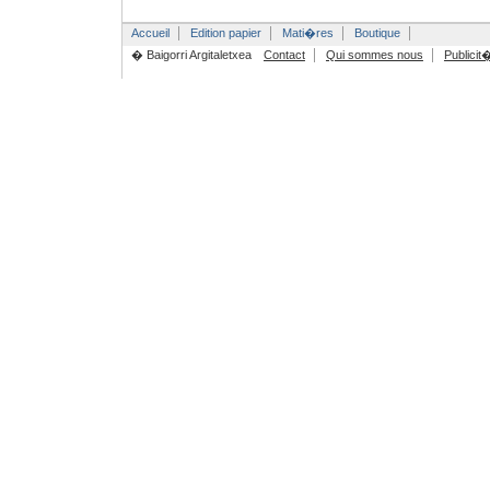
Accueil
Edition papier
Mati�res
Boutique
� Baigorri Argitaletxea
Contact
Qui sommes nous
Publicit