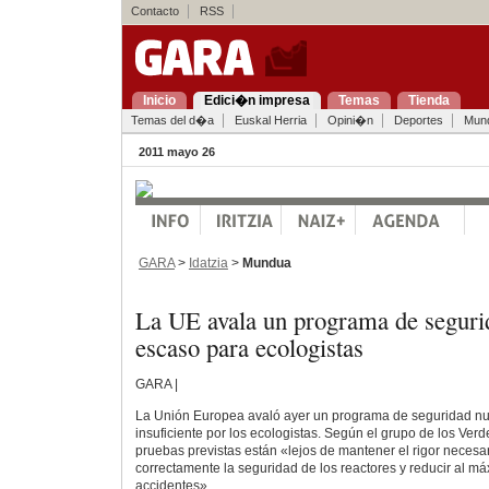
Contacto
RSS
Inicio
Edici�n impresa
Temas
Tienda
Temas del d�a
Euskal Herria
Opini�n
Deportes
Mun
2011 mayo 26
GARA
>
Idatzia
>
Mundua
La UE avala un programa de seguri
escaso para ecologistas
GARA |
La Unión Europea avaló ayer un programa de seguridad n
insuficiente por los ecologistas. Según el grupo de los Ver
pruebas previstas están «lejos de mantener el rigor necesa
correctamente la seguridad de los reactores y reducir al má
accidentes».