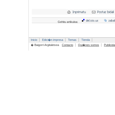
Gehitu artikuloa:
Inicio
Edici�n impresa
Temas
Tienda
� Baigorri Argitaletxea
Contacto
Qui�nes somos
Publicid