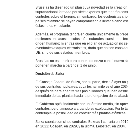
Bruselas ha diseñado un plan cuya novedad es la creación
supranacional formado por siete expertos que tendrán como 
controles sobre el terreno; sin embargo, los ecologistas cri
países miembro se hayan comprometido a llevar a cabo esa
éstas no es vinculante.
Además, el programa tendrá en cuenta únicamente la prepa
nucleares en casos de catástrofes naturales, cuestiones té
origen humano; mientras que en el plan de actuación no 
eventuales ataques «terroristas», dado que no son consid
UE, sino de sus estados miembros.
Bruselas no esperará para poner comenzar con el nuevo sis
poner en marcha a partir del 1 de junio.
Decisión de Suiza
El Consejo Federal de Suiza, por su parte, decidió ayer no 
de sus centrales nucleares, cuya fecha límite es el año 203
después de barajar entre tres posibilidades que iban desd
inmediato de las plantas hasta la prolongación de su abast
El Gobierno optó finalmente por un término medio, sin apres
centrales, pero tampoco alargando su explotación. Por lo t
contempla la posibilidad de contruir más plantas atómicas.
Suiza cuenta con cinco centrales: Beznau I cerraría en 201
en 2022; Gosgen, en 2029, y la última, Leibstadt, en 2034.