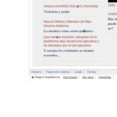
Tasio
Antonio ALVAREZ-SOL�S | Periodista
Violencia y poder
Juanjo
Hay m
Manuel Millera | Miembro de Attac
puede
Navarra-Nafarroa
no?
La mentira como arma qu�mica
jose mar�a erauskin | abogado de la
plataforma stop desahucios gipuzkoa y
de afectados por el irph gipuzkoa
Y encima los criminales se sienten
acosados...
Hasiera
Paperezko edizioa
Gaiak
Denda
� Baigorri Argitaletxea
Harremana
Nor gara
Iragarkiak