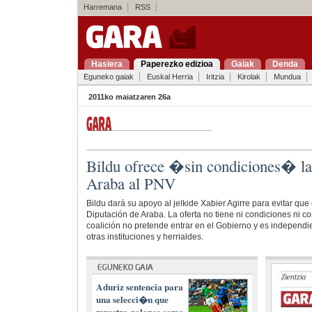
Harremana
RSS
Hasiera
Paperezko edizioa
Gaiak
Denda
Eguneko gaiak
Euskal Herria
Iritzia
Kirolak
Mundua
2011ko maiatzaren 26a
Bildu ofrece �sin condiciones� l
Araba al PNV
Bildu dará su apoyo al jelkide Xabier Agirre para evitar que
Diputación de Araba. La oferta no tiene ni condiciones ni co
coalición no pretende entrar en el Gobierno y es independi
otras instituciones y herrialdes.
Aduriz sentencia para
una selecci�n que
muestra galones como