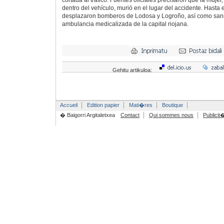
cortada al tráfico. Fuentes oficiales precisaron que la muje
dentro del vehículo, murió en el lugar del accidente. Hasta 
desplazaron bomberos de Lodosa y Logroño, así como sani
ambulancia medicalizada de la capital riojana.
Gehitu artikuloa:
Accueil
Edition papier
Mati�res
Boutique
� Baigorri Argitaletxea
Contact
Qui sommes nous
Publicit