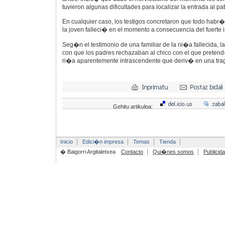
tuvieron algunas dificultades para localizar la entrada al pat
En cualquier caso, los testigos concretaron que todo habr�
la joven falleci� en el momento a consecuencia del fuerte 
Seg�n el testimonio de una familiar de la ni�a fallecida, l
con que los padres rechazaban al chico con el que pretend
ri�a aparentemente intrascendente que deriv� en una trag
Gehitu artikuloa:
Inicio
Edici�n impresa
Temas
Tienda
� Baigorri Argitaletxea
Contacto
Qui�nes somos
Publicid