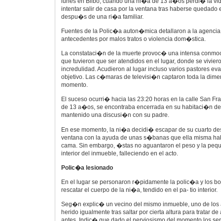
lunes en Bilbo, cuando una ni�a de 13 a�os perdi� la vi
intentar salir de casa por la ventana tras haberse quedado
despu�s de una ri�a familiar.
Fuentes de la Polic�a auton�mica detallaron a la agencia E
antecedentes por malos tratos o violencia dom�stica.
La constataci�n de la muerte provoc� una intensa conmo
que tuvieron que ser atendidos en el lugar, donde se vivie
incredulidad. Acudieron al lugar incluso varios pastores e
objetivo. Las c�maras de televisi�n captaron toda la dim
momento.
El suceso ocurri� hacia las 23:20 horas en la calle San Fr
de 13 a�os, se encontraba encerrada en su habitaci�n d
mantenido una discusi�n con su padre.
En ese momento, la ni�a decidi� escapar de su cuarto d
ventana con la ayuda de unas s�banas que ella misma hab
cama. Sin embargo, �stas no aguantaron el peso y la peq
interior del inmueble, falleciendo en el acto.
Polic�a lesionado
En el lugar se personaron r�pidamente la polic�a y los b
rescatar el cuerpo de la ni�a, tendido en el pa- tio interior.
Seg�n explic� un vecino del mismo inmueble, uno de los a
herido igualmente tras saltar por cierta altura para tratar de
antes. Indic� que dado el nerviosismo del momento los serv