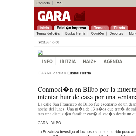
Contacto
RSS
Inicio
Edici�n impresa
Temas
Tienda
Temas del d�a
Euskal Herria
Opini�n
Deportes
Mun
2011 junio 08
GARA
>
Idatzia
>
Euskal Herria
Conmoci�n en Bilbo por la muerte
intentar huir de casa por una ventan
La calle San Francisco de Bilbo fue escenario de un dr
noche del lunes. Una ni�a de 13 a�os que trat� de sali
tras una discusi�n familiar cay� al vac�o desde un qu
GARA | BILBO
La Ertzaintza investiga el luctuoso suceso ocurrido poco a